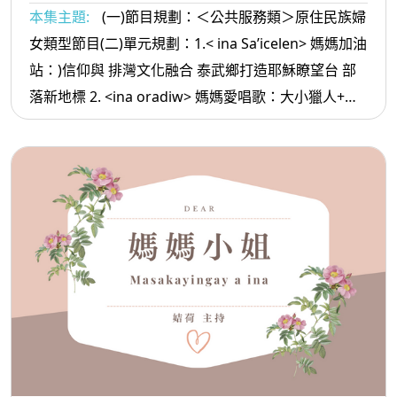
本集主題:
(一)節目規劃：＜公共服務類＞原住民族婦
女類型節目(二)單元規劃：1.< ina Sa’icelen> 媽媽加油
站：)信仰與 排灣文化融合 泰武鄉打造耶穌瞭望台 部
落新地標 2. <ina oradiw> 媽媽愛唱歌：大小獵人+大
樹 3.< ina Masa’sa >媽媽放輕鬆:朋友要慎選