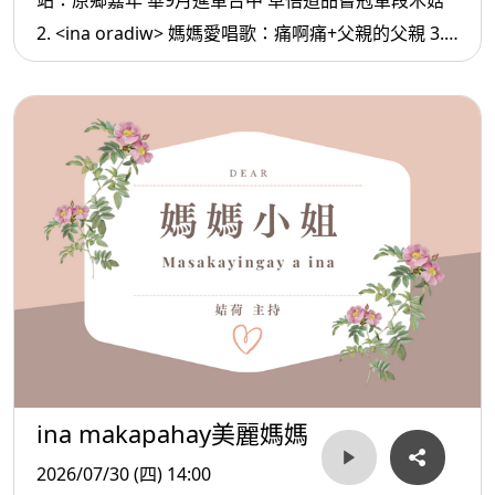
站：原鄉嘉年 華9月進軍台中 草悟道品嘗冠軍段木菇
2. <ina oradiw> 媽媽愛唱歌：痛啊痛+父親的父親 3.<
ina Masa’sa >媽媽放輕鬆:一生都還不完的人情
ina makapahay美麗媽媽
2026/07/30 (四) 14:00