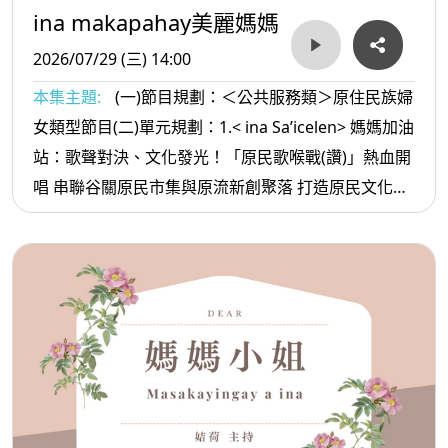
ina makapahay美麗媽媽
2026/07/29 (三) 14:00
本集主題:
(一)節目規劃：＜公共服務類＞原住民族婦
女類型節目(二)單元規劃：1.< ina Sa’icelen> 媽媽加油
站：歌聲對決、文化發光！「原民歌喉戰(讚)」熱血開
唱 串聯谷關原民市集與原流新創聚落 打造原民文化產
業新舞台 2. <ina oradiw> 媽媽愛唱歌：母親的話+-兒
時路 3.< ina Masa’sa >媽媽放輕鬆:不要深交的朋友