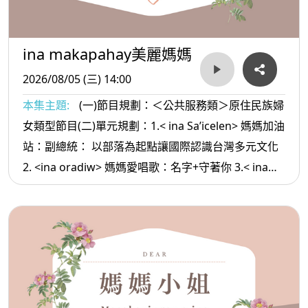
ina makapahay美麗媽媽
2026/08/05 (三) 14:00
本集主題:
(一)節目規劃：＜公共服務類＞原住民族婦
女類型節目(二)單元規劃：1.< ina Sa’icelen> 媽媽加油
站：副總統： 以部落為起點讓國際認識台灣多元文化
2. <ina oradiw> 媽媽愛唱歌：名字+守著你 3.< ina
Masa’sa >媽媽放輕鬆:當你越來越順利時