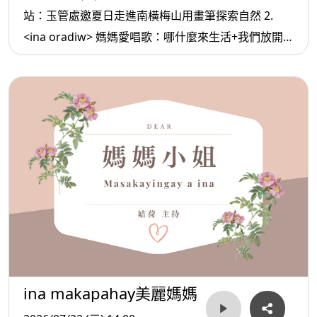
站：玉管處邀夏日走進南橫梅山用畫筆探索自然 2.
<ina oradiw> 媽媽愛唱歌：哪什麼來生活+我們放開
懷 3.< ina Masa’sa >媽媽放輕鬆:如何讓 自己幾年內可
以財富自由
ina makapahay美麗媽媽