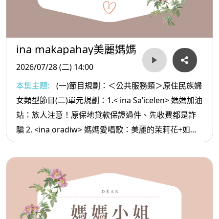
ina makapahay美麗媽媽
2026/07/28 (二) 14:00
本集主題:
(一)節目規劃：＜公共服務類＞原住民族婦
女類型節目(二)單元規劃：1.< ina Sa’icelen> 媽媽加油
站：族人注意！原保地貸款保證過件、先收費都是詐
騙 2. <ina oradiw> 媽媽愛唱歌：美麗的茉莉花+如果
只如果 3.< ina Masa’sa >媽媽放輕鬆:人的磁場很奇怪