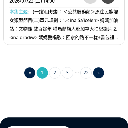
2026/07/22 (三) 14:00
本集主題:
(一)節目規劃：＜公共服務類＞原住民族婦
女類型節目(二)單元規劃：1.< ina Sa’icelen> 媽媽加油
站：文物離 散百餘年 噶瑪蘭族人赴加拿大拍紀錄片 2.
<ina oradiw> 媽媽愛唱歌：回家的路不一樣+書包裡
的秘密 3.< ina Masa’sa >媽媽放輕鬆:有媽的孩子最幸
福
«
1
2
3
22
»