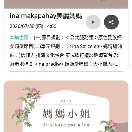
ina makapahay美麗媽媽
2026/07/30 (四) 14:00
本集主題:
(一)節目規劃：＜公共服務類＞原住民族婦
女類型節目(二)單元規劃：1.< ina Sa’icelen> 媽媽加油
站：)信仰與 排灣文化融合 泰武鄉打造耶穌瞭望台 部
落新地標 2. <ina oradiw> 媽媽愛唱歌：大小獵人+大
樹 3.< ina Masa’sa >媽媽放輕鬆:朋友要慎選