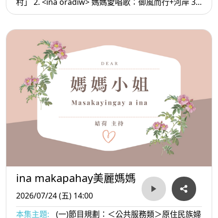
村」 2. <ina oradiw> 媽媽愛唱歌：御風而行+河岸 3.<
ina Masa’sa >媽媽放輕鬆:好運的人
ina makapahay美麗媽媽
2026/07/24 (五) 14:00
本集主題:
(一)節目規劃：＜公共服務類＞原住民族婦