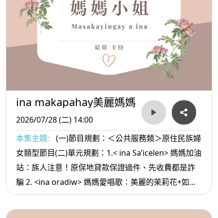
ina makapahay美麗媽媽
2026/07/28 (二) 14:00
本集主題:
(一)節目規劃：＜公共服務類＞原住民族婦
女類型節目(二)單元規劃：1.< ina Sa’icelen> 媽媽加油
站：族人注意！原保地貸款保證過件、先收費都是詐
騙 2. <ina oradiw> 媽媽愛唱歌：美麗的茉莉花+如果
只如果 3.< ina Masa’sa >媽媽放輕鬆:人的磁場很奇怪