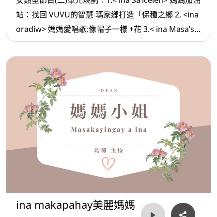
女類型節目(二)單元規劃：1.< ina Sa’icelen> 媽媽加油
站：找回 VUVU的智慧 瑪家鄉打造「保種之鄉 2. <ina
oradiw> 媽媽愛唱歌:像帽子一樣 +花 3.< ina Masa’sa
>媽媽放輕鬆:別委屈 自己
ina makapahay美麗媽媽