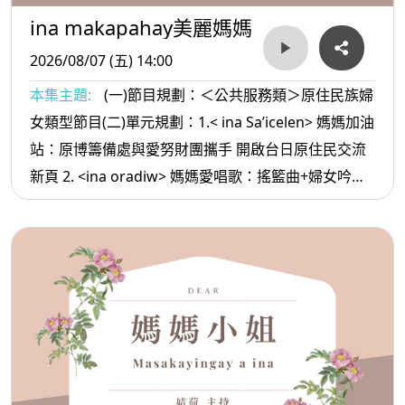
ina makapahay美麗媽媽
2026/08/07 (五) 14:00
本集主題:
(一)節目規劃：＜公共服務類＞原住民族婦
女類型節目(二)單元規劃：1.< ina Sa’icelen> 媽媽加油
站：原博籌備處與愛努財團攜手 開啟台日原住民交流
新頁 2. <ina oradiw> 媽媽愛唱歌：搖籃曲+婦女吟唱
3.< ina Masa’sa >媽媽放輕鬆:家裡 經濟主要的人爸爸
你辛苦了