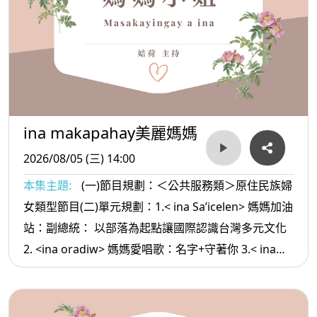
ina makapahay美麗媽媽
2026/08/05 (三) 14:00
本集主題:
(一)節目規劃：＜公共服務類＞原住民族婦
女類型節目(二)單元規劃：1.< ina Sa’icelen> 媽媽加油
站：副總統： 以部落為起點讓國際認識台灣多元文化
2. <ina oradiw> 媽媽愛唱歌：名字+守著你 3.< ina
Masa’sa >媽媽放輕鬆:當你越來越順利時