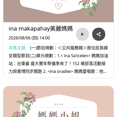
ina makapahay美麗媽媽
2026/08/06 (四) 14:00
本集主題:
(一)節目規劃：＜公共服務類＞原住民族婦
女類型節目(二)單元規劃：1.< ina Sa’icelen> 媽媽加油
站：台東最 盛大豐年祭儀季來了！152 場部落活動接
力與東博同步開跑 2. <ina oradiw> 媽媽愛唱歌：他的
日子+勇敢 3.< ina Masa’sa >媽媽放輕鬆:情緒穩定的
方法