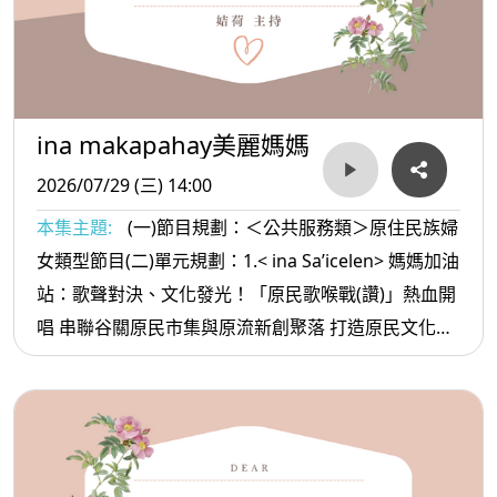
ina makapahay美麗媽媽
2026/07/29 (三) 14:00
本集主題:
(一)節目規劃：＜公共服務類＞原住民族婦
女類型節目(二)單元規劃：1.< ina Sa’icelen> 媽媽加油
站：歌聲對決、文化發光！「原民歌喉戰(讚)」熱血開
唱 串聯谷關原民市集與原流新創聚落 打造原民文化產
業新舞台 2. <ina oradiw> 媽媽愛唱歌：母親的話+-兒
時路 3.< ina Masa’sa >媽媽放輕鬆:不要深交的朋友