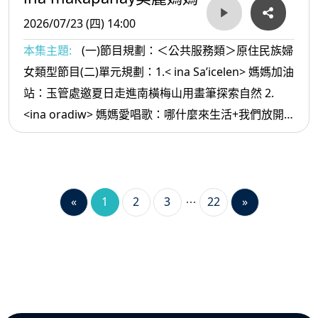
2026/07/23 (四) 14:00
本集主題:
(一)節目規劃：＜公共服務類＞原住民族婦
女類型節目(二)單元規劃：1.< ina Sa’icelen> 媽媽加油
站：玉管處邀夏日走進南橫梅山用畫筆探索自然 2.
<ina oradiw> 媽媽愛唱歌：哪什麼來生活+我們放開
懷 3.< ina Masa’sa >媽媽放輕鬆:如何讓 自己幾年內可
以財富自由
«
1
2
3
22
»