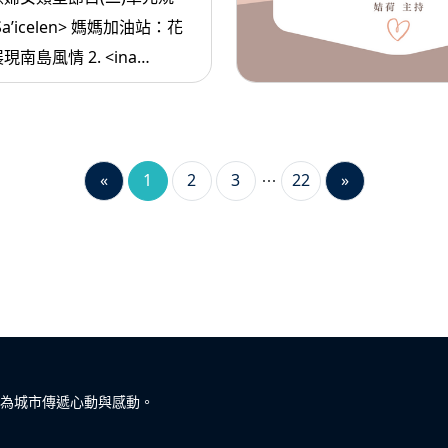
 Sa’icelen> 媽媽加油站：花
風情 2. <ina
 媽媽愛唱歌：海洋到底+彩虹
asa’sa >媽媽放輕鬆:真正強大
«
1
2
3
22
»
為城市傳遞心動與感動。