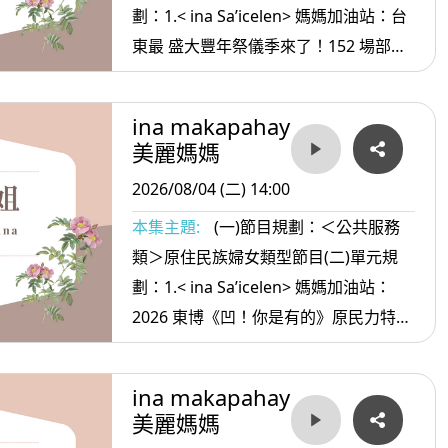
劃：1.< ina Sa’icelen> 媽媽加油站：台
東最 盛大豐年祭儀季來了！152 場部落
活動接力與東博同步開跑 2. <ina
oradiw> 媽媽愛唱歌：他的日子+勇敢
ina makapahay
3.< ina Masa’sa >媽媽放輕鬆:情緒穩定
美麗媽媽
的方法
2026/08/04 (二) 14:00
本集主題:
(一)節目規劃：＜公共服務
類＞原住民族婦女類型節目(二)單元規
劃：1.< ina Sa’icelen> 媽媽加油站：
2026 東博《凹！你是有的》原民力特展
用AI音樂 與共創席捲台東夏天 2. <ina
oradiw> 媽媽愛唱歌：你是誰的孩子+聚
ina makapahay
會歌 3.< ina Masa’sa >媽媽放輕鬆:夫 妻
美麗媽媽
之間對話很重要