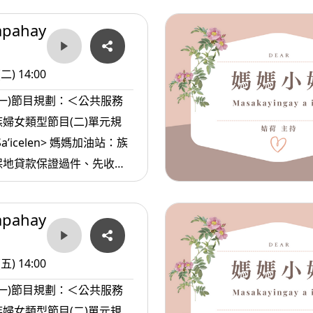
ina Masa’sa
apahay
:朋友要慎選
(二) 14:00
(一)節目規劃：＜公共服務
婦女類型節目(二)單元規
 Sa’icelen> 媽媽加油站：族
保地貸款保證過件、先收費
只如果 3.< ina
apahay
 >媽媽放輕鬆:人的磁場很奇怪
(五) 14:00
(一)節目規劃：＜公共服務
婦女類型節目(二)單元規