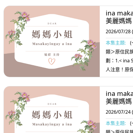
唱歌：大小獵人+大樹 3.< 
ina mak
>媽媽放輕鬆
美麗媽媽
2026/07/28 
本集主題:
類＞原住民族
劃：1.< ina
人注意！原
都是詐騙 2. <ina oradiw> 媽媽愛唱歌：
美麗的茉莉花+如果
ina mak
Masa’sa
美麗媽媽
2026/07/24 
本集主題:
類＞原住民族