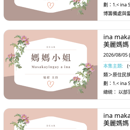
劃：1.< ina
博籌備處與愛
民交流新頁 2. <ina oradiw> 媽媽愛唱
歌：搖籃曲+婦女吟唱 3.< 
ina mak
>媽媽放輕鬆:家裡 經濟主
美麗媽媽
辛苦了
2026/08/05 
本集主題:
類＞原住民族
劃：1.< ina
總統： 以部落為起點讓國際認識台灣多
元文化 2. <ina oradiw> 媽媽愛唱歌：名
字+守著你 3.< ina Masa’sa >媽媽放輕
ina mak
鬆:當你越來
美麗媽媽