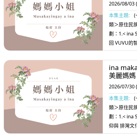
2026/08/03 
本集主題:
類＞原住民族
劃：1.< ina
回 VUVU的智慧 瑪家鄉打造「保種之鄉
2. <ina 
+花 3.< ina Masa’sa >媽媽放輕鬆:別委
ina mak
屈 自己
美麗媽媽
2026/07/30 
本集主題:
類＞原住民族
劃：1.< ina
仰與 排灣文化融合 泰武鄉打造耶穌瞭望
台 部落新地標 2. <ina oradiw>