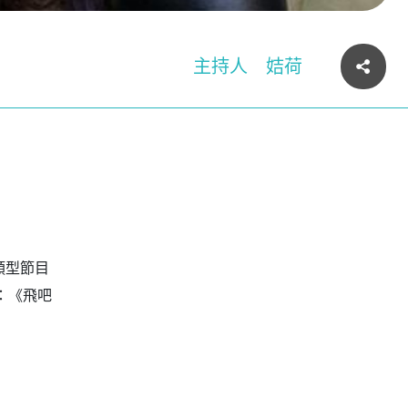
主持人
姞荷
類型節目
油站：《飛吧