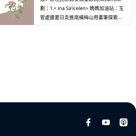
劃：1.< ina Sa’icelen> 媽媽加油站：玉
管處邀夏日走進南橫梅山用畫筆探索自
然 2. <ina oradiw> 媽媽愛唱歌：哪什麼
來生活+我們放開懷 3.< ina Masa’sa >
媽媽放輕鬆:如何讓 自己幾年內可以財富
自由