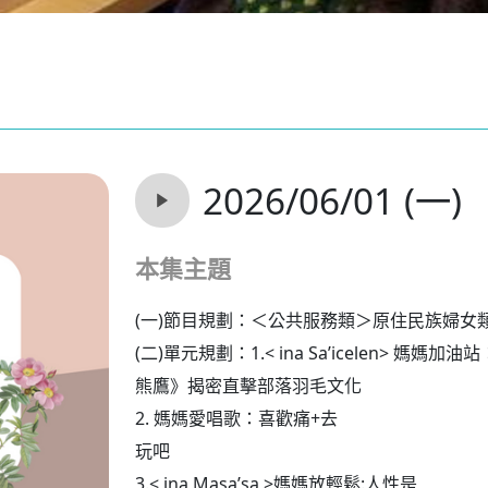
2026/06/01 (一)
本集主題
(一)節目規劃：＜公共服務類＞原住民族婦女
(二)單元規劃：1.< ina Sa’icelen> 媽媽加
熊鷹》揭密直擊部落羽毛文化
2.
媽媽愛唱歌：喜歡痛+去
玩吧
3.< ina Masa’sa >媽媽放輕鬆:人性是