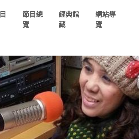
目
節目總
經典館
網站導
覽
藏
覽
(一)