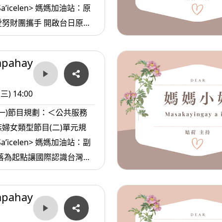
 Sa’icelen> 媽媽加油站：原
努財團攜手 開啟台日原住
ina Masa’sa
apahay
要的人爸爸你
(三) 14:00
(一)節目規劃：＜公共服務
婦女類型節目(二)單元規
 Sa’icelen> 媽媽加油站：副
apahay
越順利時