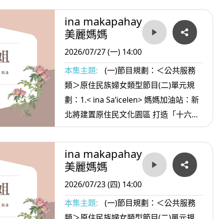
聚落 打造原民文化產業新舞台 2. <ina
ina makapahay
oradiw> 媽媽愛唱歌：母親的話+-兒時
美麗媽媽
路 3.< ina Masa’sa >媽媽放輕鬆:不要深
2026/07/27 (一) 14:00
交的朋友
本集主題:
(一)節目規劃：＜公共服務
類＞原住民族婦女類型節目(二)單元規
劃：1.< ina Sa’icelen> 媽媽加油站：新
北將建置原住民文化園區 打造「十六族
文化村」 2. <ina oradiw> 媽媽愛唱歌：
御風而行+河岸 3.< ina Masa’sa >媽媽
ina makapahay
放輕鬆:好運的人
美麗媽媽
2026/07/23 (四) 14:00
本集主題:
(一)節目規劃：＜公共服務
類＞原住民族婦女類型節目(二)單元規