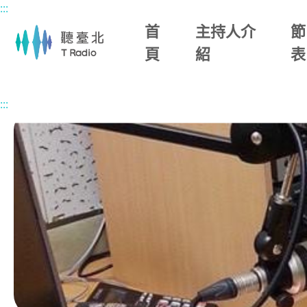
:::
主要內容區塊
首
主持人介
節
頁
紹
表
首頁
節目總覽
ina makapahay美麗媽媽
2026/06/01 
:::