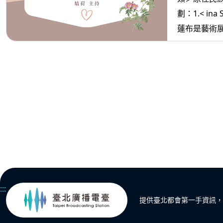
劃：1.< ina
蓮布是藝術展現南島
oradiw>
3.< ina M
的人
:::
提供臺北都會第一手資訊，