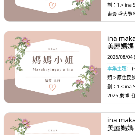
劃：1.< ina
東最 盛大豐年祭儀季來了！152 場部落
活動接力與東博同步
oradiw>
ina mak
3.< ina M
美麗媽媽
的方法
2026/08/04 
本集主題:
類＞原住民族
劃：1.< ina
2026 東博《凹！你是有的》原民力特展
用AI音樂 與共創席捲台東夏天 2. <ina
oradiw>
ina mak
會歌 3.< ina Masa’sa >媽媽放輕鬆:夫 妻
美麗媽媽
之間對話很