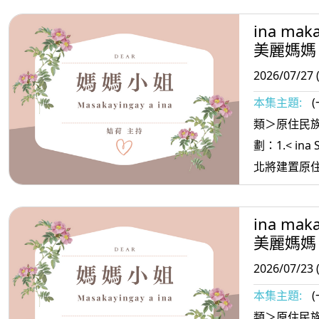
聚落 打造原民文化
ina mak
oradiw>
美麗媽媽
路 3.< ina Masa’sa >媽媽放輕鬆:不要深
2026/07/27 
交的朋友
本集主題:
類＞原住民族
劃：1.< ina
北將建置原住
文化村」 2. <ina oradiw> 媽媽愛唱歌：
御風而行+河岸 3.< ina Masa’s
ina mak
放輕鬆:好運
美麗媽媽
2026/07/23 
本集主題:
類＞原住民族