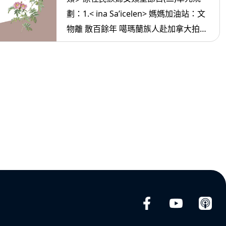
劃：1.< ina Sa’icelen> 媽媽加油站：文
物離 散百餘年 噶瑪蘭族人赴加拿大拍紀
錄片 2. <ina oradiw> 媽媽愛唱歌：回家
的路不一樣+書包裡的秘密 3.< ina
Masa’sa >媽媽放輕鬆:有媽的孩子最幸
福