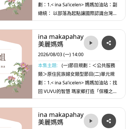
劃：1.< ina Sa’icelen> 媽媽加油站：副
總統： 以部落為起點讓國際認識台灣多
元文化 2. <ina oradiw> 媽媽愛唱歌：名
字+守著你 3.< ina Masa’sa >媽媽放輕
ina makapahay
鬆:當你越來越順利時
美麗媽媽
2026/08/03 (一) 14:00
本集主題:
(一)節目規劃：＜公共服務
類＞原住民族婦女類型節目(二)單元規
劃：1.< ina Sa’icelen> 媽媽加油站：找
回 VUVU的智慧 瑪家鄉打造「保種之鄉
2. <ina oradiw> 媽媽愛唱歌:像帽子一樣
+花 3.< ina Masa’sa >媽媽放輕鬆:別委
ina makapahay
屈 自己
美麗媽媽