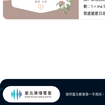
劃：1.< ina
管處邀夏日
然 2. <ina oradiw> 媽媽愛唱歌：哪什麼
來生活+我們放開懷 3.< ina
媽媽放輕鬆:如何讓 自己
自由
:::
提供臺北都會第一手資訊，