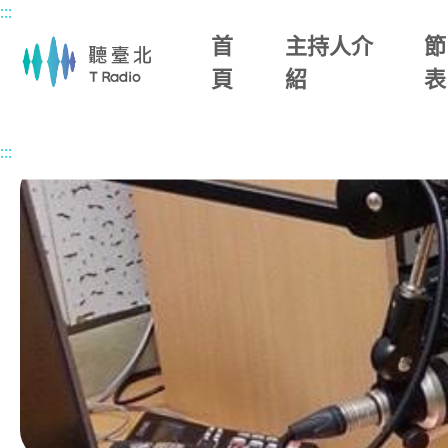
:::
主要內容區塊
首
主持人介
節
頁
紹
表
首頁
節目總覽
ina makapahay美麗媽媽
2026/06/30 
:::