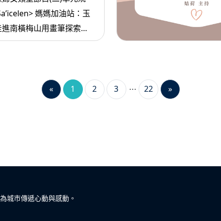
 Sa’icelen> 媽媽加油站：玉
走進南橫梅山用畫筆探索自
 Masa’sa >
幾年內可以財富
«
1
2
3
22
»
為城市傳遞心動與感動。