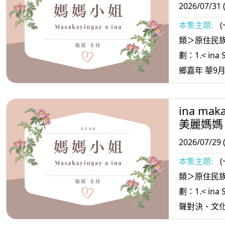
2026/07/31 
本集主題:
類＞原住民族
劃：1.< ina
鄉嘉年 華9月進軍台中 草悟道品嘗冠軍
段木菇 2. <ina oradiw> 媽媽愛唱歌：痛
啊痛+父親的父親 3.< ina Ma
ina mak
媽放輕鬆:一
美麗媽媽
2026/07/29 
本集主題:
類＞原住民族
劃：1.< ina
聲對決、文化
熱血開唱 串