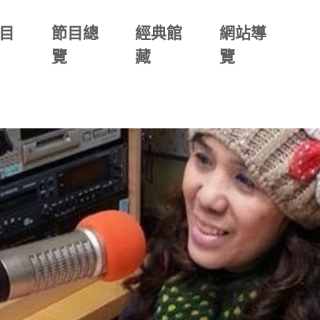
目
節目總
經典館
網站導
覽
藏
覽
(二)