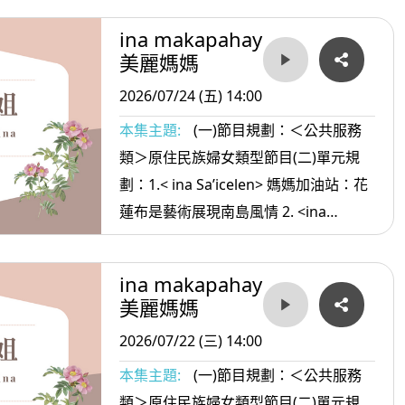
美麗的茉莉花+如果只如果 3.< ina
ina makapahay
Masa’sa >媽媽放輕鬆:人的磁場很奇怪
美麗媽媽
2026/07/24 (五) 14:00
本集主題:
(一)節目規劃：＜公共服務
類＞原住民族婦女類型節目(二)單元規
劃：1.< ina Sa’icelen> 媽媽加油站：花
蓮布是藝術展現南島風情 2. <ina
oradiw> 媽媽愛唱歌：海洋到底+彩虹
3.< ina Masa’sa >媽媽放輕鬆:真正強大
ina makapahay
的人
美麗媽媽
2026/07/22 (三) 14:00
本集主題:
(一)節目規劃：＜公共服務
類＞原住民族婦女類型節目(二)單元規