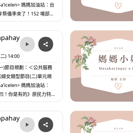
 Sa’icelen> 媽媽加油站：台
開跑 2. <ina
 媽媽愛唱歌：他的日子+勇敢
apahay
asa’sa >媽媽放輕鬆:情緒穩定
(二) 14:00
(一)節目規劃：＜公共服務
婦女類型節目(二)單元規
 Sa’icelen> 媽媽加油站：
 媽媽愛唱歌：你是誰的孩子+聚
apahay
重要