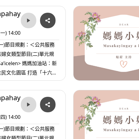
產業新舞台 2. <ina
apahay
 媽媽愛唱歌：母親的話+-兒時
(一) 14:00
(一)節目規劃：＜公共服務
婦女類型節目(二)單元規
 Sa’icelen> 媽媽加油站：新
民文化園區 打造「十六族
a >媽媽
apahay
的人
(四) 14:00
(一)節目規劃：＜公共服務
婦女類型節目(二)單元規