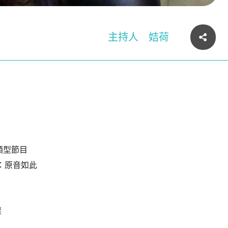
主持人
姞荷
類型節目
油站：原音如此
票