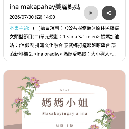
ina makapahay美麗媽媽
2026/07/30 (四) 14:00
本集主題:
(一)節目規劃：＜公共服務類＞原住民族婦
女類型節目(二)單元規劃：1.< ina Sa’icelen> 媽媽加油
站：)信仰與 排灣文化融合 泰武鄉打造耶穌瞭望台 部
落新地標 2. <ina oradiw> 媽媽愛唱歌：大小獵人+大
樹 3.< ina Masa’sa >媽媽放輕鬆:朋友要慎選