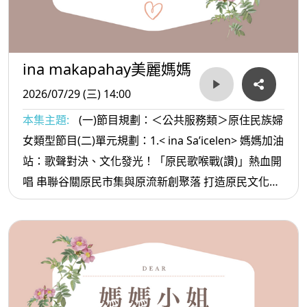
ina makapahay美麗媽媽
2026/07/29 (三) 14:00
本集主題:
(一)節目規劃：＜公共服務類＞原住民族婦
女類型節目(二)單元規劃：1.< ina Sa’icelen> 媽媽加油
站：歌聲對決、文化發光！「原民歌喉戰(讚)」熱血開
唱 串聯谷關原民市集與原流新創聚落 打造原民文化產
業新舞台 2. <ina oradiw> 媽媽愛唱歌：母親的話+-兒
時路 3.< ina Masa’sa >媽媽放輕鬆:不要深交的朋友