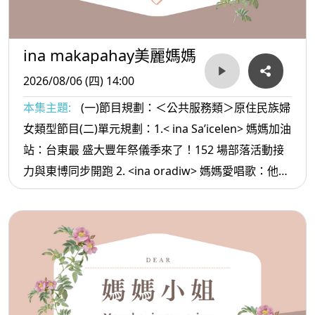
ina makapahay美麗媽媽
2026/08/06 (四) 14:00
本集主題:
(一)節目規劃：＜公共服務類＞原住民族婦
女類型節目(二)單元規劃：1.< ina Sa’icelen> 媽媽加油
站：台東最 盛大豐年祭儀季來了！152 場部落活動接
力與東博同步開跑 2. <ina oradiw> 媽媽愛唱歌：他的
日子+勇敢 3.< ina Masa’sa >媽媽放輕鬆:情緒穩定的
方法