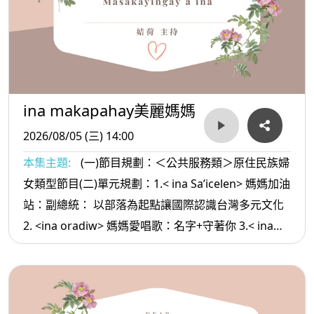
ina makapahay美麗媽媽
2026/08/05 (三) 14:00
本集主題:
(一)節目規劃：＜公共服務類＞原住民族婦
女類型節目(二)單元規劃：1.< ina Sa’icelen> 媽媽加油
站：副總統： 以部落為起點讓國際認識台灣多元文化
2. <ina oradiw> 媽媽愛唱歌：名字+守著你 3.< ina
Masa’sa >媽媽放輕鬆:當你越來越順利時