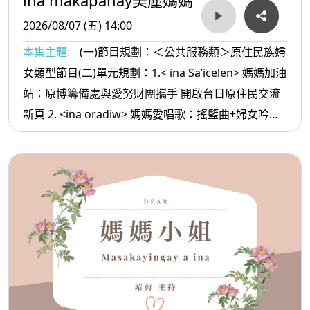
2026/08/07 (五) 14:00
本集主題:
(一)節目規劃：＜公共服務類＞原住民族婦
女類型節目(二)單元規劃：1.< ina Sa’icelen> 媽媽加油
站：原博籌備處與愛努財團攜手 開啟台日原住民交流
新頁 2. <ina oradiw> 媽媽愛唱歌：搖籃曲+婦女吟唱
3.< ina Masa’sa >媽媽放輕鬆:家裡 經濟主要的人爸爸
你辛苦了