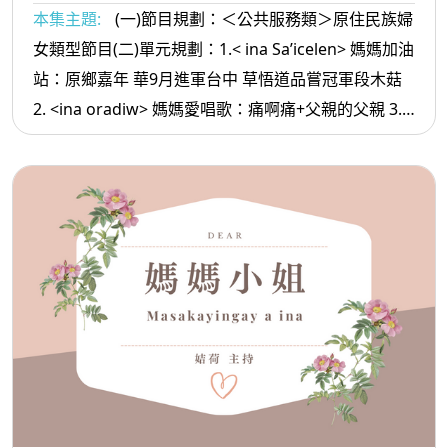
本集主題:
(一)節目規劃：＜公共服務類＞原住民族婦
女類型節目(二)單元規劃：1.< ina Sa’icelen> 媽媽加油
站：原鄉嘉年 華9月進軍台中 草悟道品嘗冠軍段木菇
2. <ina oradiw> 媽媽愛唱歌：痛啊痛+父親的父親 3.<
ina Masa’sa >媽媽放輕鬆:一生都還不完的人情