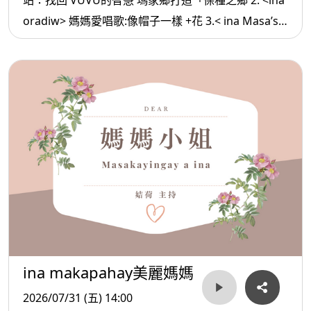
站：找回 VUVU的智慧 瑪家鄉打造「保種之鄉 2. <ina
oradiw> 媽媽愛唱歌:像帽子一樣 +花 3.< ina Masa’sa
>媽媽放輕鬆:別委屈 自己
ina makapahay美麗媽媽
2026/07/31 (五) 14:00