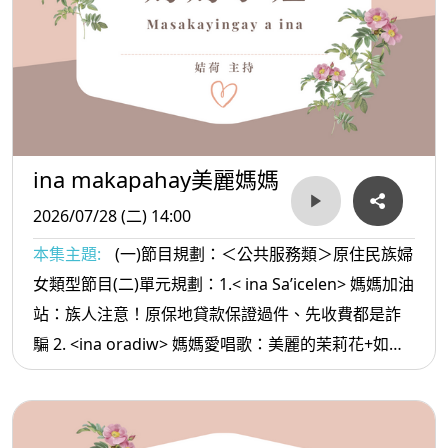
ina makapahay美麗媽媽
2026/07/28 (二) 14:00
本集主題:
(一)節目規劃：＜公共服務類＞原住民族婦
女類型節目(二)單元規劃：1.< ina Sa’icelen> 媽媽加油
站：族人注意！原保地貸款保證過件、先收費都是詐
騙 2. <ina oradiw> 媽媽愛唱歌：美麗的茉莉花+如果
只如果 3.< ina Masa’sa >媽媽放輕鬆:人的磁場很奇怪