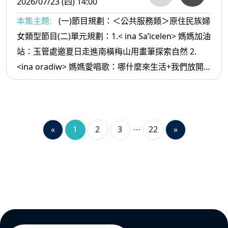
2026/07/23 (四) 14:00
本集主題:
(一)節目規劃：＜公共服務類＞原住民族婦
女類型節目(二)單元規劃：1.< ina Sa’icelen> 媽媽加油
站：玉管處邀夏日走進南橫梅山用畫筆探索自然 2.
<ina oradiw> 媽媽愛唱歌：哪什麼來生活+我們放開
懷 3.< ina Masa’sa >媽媽放輕鬆:如何讓 自己幾年內可
以財富自由
«
1
2
3
22
»