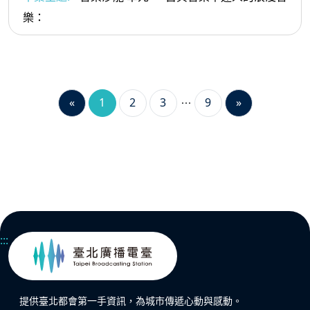
樂：
«
1
2
3
9
»
:::
提供臺北都會第一手資訊，為城市傳遞心動與感動。