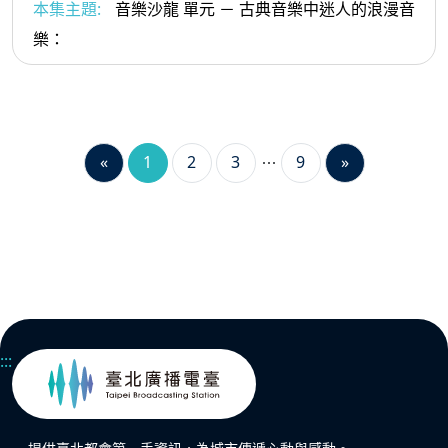
本集主題:
音樂沙龍 單元 － 古典音樂中迷人的浪漫音
樂：
«
1
2
3
9
»
:::