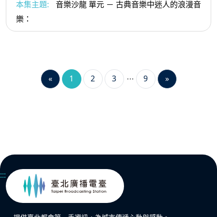
本集主題:
音樂沙龍 單元 － 古典音樂中迷人的浪漫音
樂：
«
1
2
3
9
»
:::