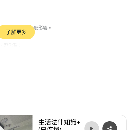
承擔與未來募資有什麼影響。
了解更多
，帶你看：
其實已經是受高度監管的產業？
風險。
進軍日本，不只是語言問題，更是各國法規跟監管密度
下去
，才能避免「能力有、股份卻被稀釋到邊緣」的悲劇。
生活法律知識+
(已停播)