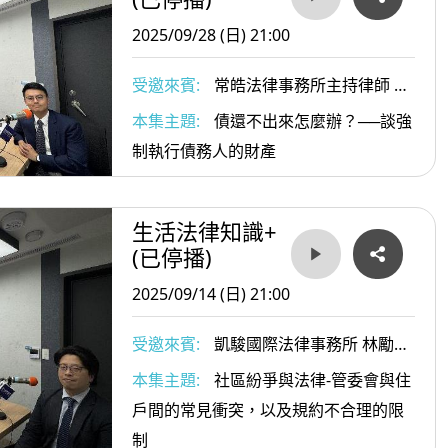
先約定股份買回、估值方式與轉讓條件？
2025/09/28 (日) 21:00
得便宜、乾脆又不傷元氣。
受邀來賓:
常皓法律事務所主持律師 李
宗穎
本集主題:
債還不出來怎麼辦？──談強
幫自己多拿幾件防具，不會一出場就被秒殺。
制執行債務人的財產
生活法律知識+
(已停播)
2025/09/14 (日) 21:00
受邀來賓:
凱駿國際法律事務所 林勵律
師
本集主題:
社區紛爭與法律-管委會與住
戶間的常見衝突，以及規約不合理的限
制