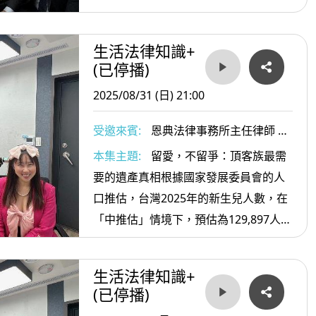
生活法律知識+
(已停播)
2025/08/31 (日) 21:00
受邀來賓:
恩典法律事務所主任律師 林
正椈
本集主題:
留愛，不留爭：頂客族最需
要的遺產真相根據國家發展委員會的人
口推估，台灣2025年的新生兒人數，在
「中推估」情境下，預估為129,897人。
然而，根據內政部最新公布的5月戶籍統
計資料，當月新生兒人數僅有8,433人，
生活法律知識+
創下歷年單月新低，且已連續53個月呈
(已停播)
現「生不如死」的負成長。數據凸顯出