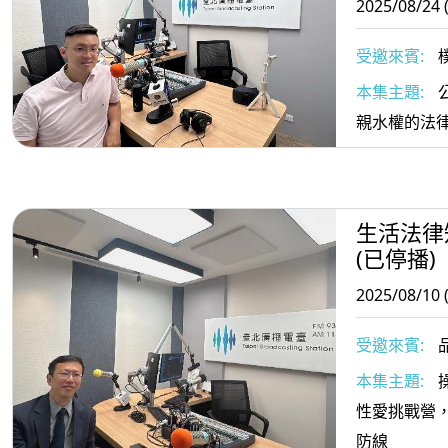
2025/08/24 
原本想照顧
款都動不了
受邀來賓:
律師
本集主題:
親水權的法
生活法律
(已停播)
2025/08/10 
受邀來賓:
本集主題:
性愛挑戰營
防線