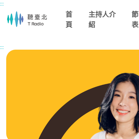
:::
主要內容區塊
首
主持人介
節
頁
紹
表
首頁
節目總覽
生活法律知識+ (已停播)
2025/12/21 (日
:::