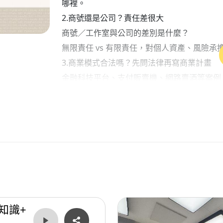
哪裡。
2.商號還是公司？責任差很大
商號／工作室與公司的差別是什麼？
無限責任 vs 有限責任，對個人資產、風險
3.商業模式合法嗎？先問法律再寫商業計畫
金融科技平台、支付販賣機、網路賣酒等案例
「看起來只是平台」，為何在主管機關眼中，
一沒評估清楚就上線，可能面臨的罰鍰與下架
4.跨境創業的隱形關卡
當你的服務跑到國外，例如滑雪教練媒合平台
的差異問題。
5.創辦人合約：好好談清楚，才有機會一起走
什麼是創辦人合約／股東協議？
股權比例、表決權、董事長與經營權如何設計
知識+
6.退場機制：感情變了，公司怎麼辦？