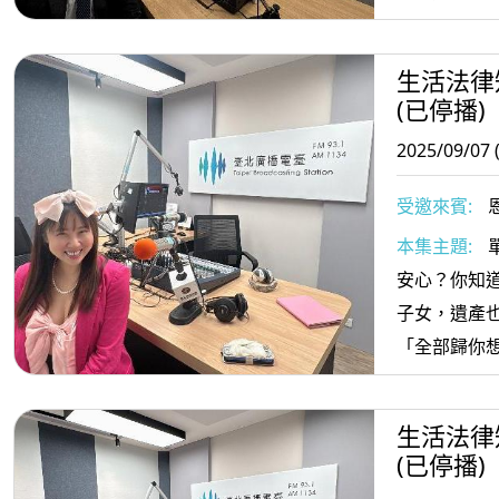
生活法律
(已停播)
2025/09/07 
受邀來賓:
正椈
本集主題:
安心？你知
子女，遺產
「全部歸你
情況下，法
順位」與分
生活法律
囑也沒差，
(已停播)
理……但事