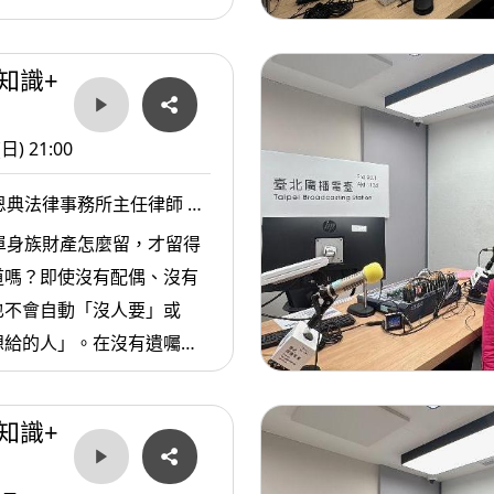
知識+
(日) 21:00
恩典法律事務所主任律師 林
單身族財產怎麼留，才留得
道嗎？即使沒有配偶、沒有
也不會自動「沒人要」或
想給的人」。在沒有遺囑的
律會啟動一套嚴謹的「繼承
配規則，有些人以為不寫遺
知識+
等自己走了家人自然會處
實上，一不小心，就可能讓你