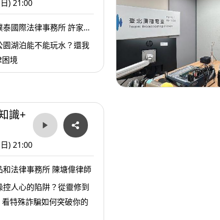
(日) 21:00
的人拿不到半分，甚至連存
。
樸泰國際法律事務所 許家華
公園湖泊能不能玩水？還我
律困境
知識+
(日) 21:00
品和法律事務所 陳塘偉律師
操控人心的陷阱？從靈修到
，看特殊詐騙如何突破你的