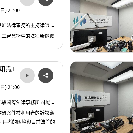
當合夥人理念不合、有人想退出時，要怎麼事
(日) 21:00
為什麼「事前寫清楚」比事後吵翻天，還要來
7.律師給創業者的提醒
常皓法律事務所主持律師 李
把法律視為創業工具，而不是麻煩製造機。
人工智慧衍生的法律新挑戰
創業之路本來就像打怪通關，懂一點法律，是
知識+
(日) 21:00
凱駿國際法律事務所 林勵律
詐騙案件被利用者的訴訟應
被利用者的困境與目前法院的