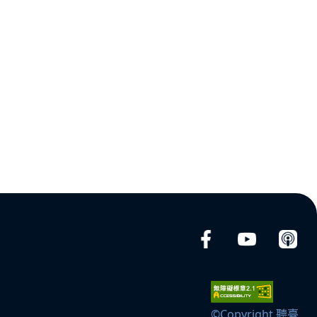
©Copyright 聽臺