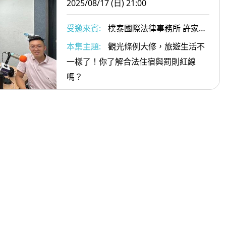
2025/08/17 (日) 21:00
的問題會是什麼？
受邀來賓:
樸泰國際法律事務所 許家華
律師
本集主題:
觀光條例大修，旅遊生活不
一樣了！你了解合法住宿與罰則紅線
嗎？