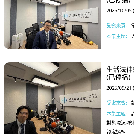
2025/10/05 
受邀來賓:
宗穎
本集主題:
生活法律
(已停播)
2025/09/21 
受邀來賓:
師
本集主題:
對與現況-
認定邏輯