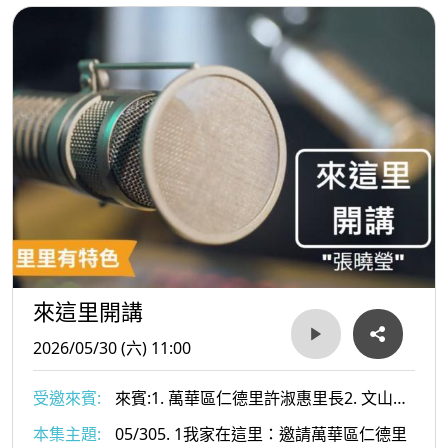
文康課程凝聚情感的過程經驗
來這里開講
2026/05/30 (六) 11:00
受邀來賓:
來賓:1. 萬華區仁德里許淑惠里長2. 文山區
萬祥里張紅木里長
本集主題:
05/305. 1我家在這里：邀請萬華區仁德里