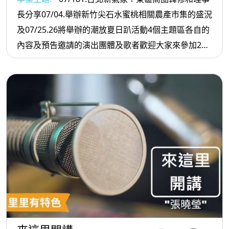
長分享07/04.舉辦新竹尖石水蜜桃相關農產市集的盛況
及07/25.26將舉辦的潮放夏日趴活動4個主題區各自的
內容及預告邀請的演出團體及歌者歡迎大家來參加2我
家在這里：邀請大坑產業文化發展協會余淑萍理事長
說名字07/11-08/16舉辦的2026夏日茶山知性饗宴的精
彩內容歡迎大家到南港茶山體會茶香氛圍：