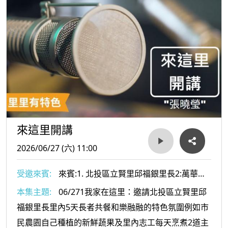
來這里開講
2026/06/27 (六) 11:00
受邀來賓:
來賓:1. 北投區立賢里邱福銀里長2:萬華區
頂碩里溫宗霖里長
本集主題:
06/271我家在這里：邀請北投區立賢里邱
福銀里長里內5天長者共餐和樂融融的特色氛圍例如市
民農園自己種植的新鮮蔬果及里內志工每天烹煮2道主