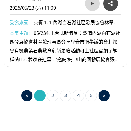
2026/05/23 (六) 11:00
受邀來賓:
來賓:1. 1 內湖白石湖社區發展協會林翠娥
理事長2. 中山商圈發展協會張碧真秘書長
本集主題:
05/234. 1.台北新氣象：邀請內湖白石湖社
區發展協會林翠娥理事長分享配合市府舉辦的台北都
會有機農業石農教育創新思維活動可上社區官網了解
詳情 2. 我家在這里：:邀請:請中山商圈發展協會張碧
真秘書長分享日前舉辦的公益活動及母親節園遊會的
盛況也歡迎大家到商圈走走逛逛
«
1
2
3
4
5
»