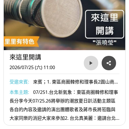
來這里開講
2026/07/25 (六) 11:00
受邀來賓:
來賓；1. 東區商圈韓修和理事長2圓山商商
圈發展協會 呂映慈 理事長
本集主題:
07/251.台北新氣象：東區商圈韓修和理事
長分享今天07/25.26將舉辦的潮放夏日趴活動主題區
各自的內容及邀請的演出團體歌者及蔣市長將蒞臨與
大家同樂的消迎大家來參加2. 台北真美麗：邀請台北
市圓山商商圈發展協會 呂映慈 理事長自即日起到舉辦