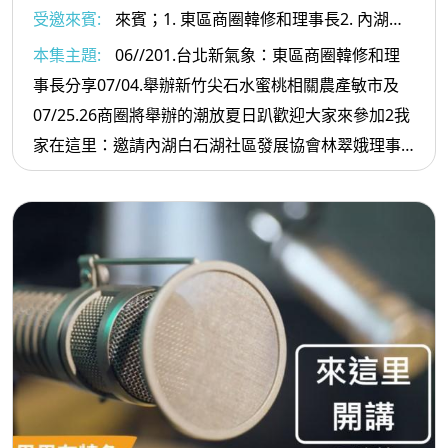
受邀來賓:
來賓；1. 東區商圈韓修和理事長2. 內湖白
石湖社區發展協會林翠娥理事長
本集主題:
06//201.台北新氣象：東區商圈韓修和理
事長分享07/04.舉辦新竹尖石水蜜桃相關農產敏市及
07/25.26商圈將舉辦的潮放夏日趴歡迎大家來參加2我
家在這里：邀請內湖白石湖社區發展協會林翠娥理事
長分享因應社區生態規劃的環境永續發展議題的作
法：