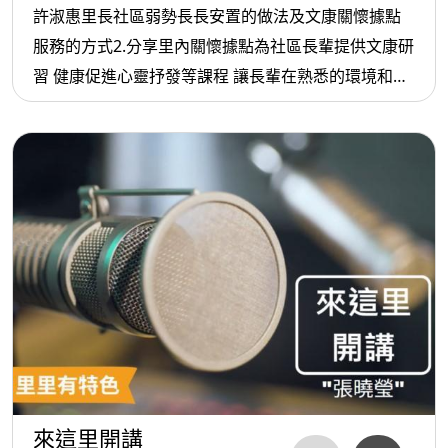
許淑惠里長社區弱勢長長安置的做法及文康關懷據點
服務的方式2.分享里內關懷據點為社區長輩提供文康研
習 健康促進心靈抒發等課程 讓長輩在熟悉的環境和一
群老朋友一起變老6. 里長來開講：邀請:文山區萬祥里
張紅木里長當年從外地到台北發展定居在萬祥里的機
緣及多年來未里民服務的心得7.
來這里開講