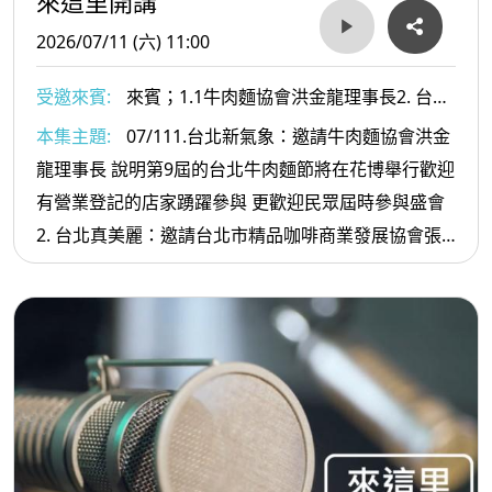
來這里開講
2026/07/11 (六) 11:00
受邀來賓:
來賓；1.1牛肉麵協會洪金龍理事長2. 台北
市精品咖啡商業發展協會張文蔚理事長
本集主題:
07/111.台北新氣象：邀請牛肉麵協會洪金
龍理事長 說明第9屆的台北牛肉麵節將在花博舉行歡迎
有營業登記的店家踴躍參與 更歡迎民眾屆時參與盛會
2. 台北真美麗：邀請台北市精品咖啡商業發展協會張
文蔚理事長說明08/07.08.09將在中山堂舉辦的2026第
一屆金北獎咖啡大賽及研討會 歡迎張文蔚大家參與