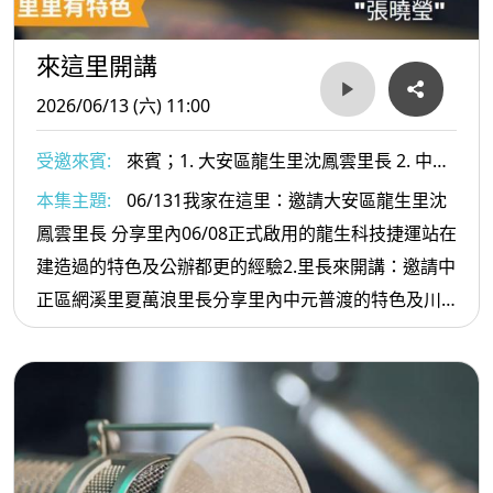
來這里開講
2026/06/13 (六) 11:00
受邀來賓:
來賓；1. 大安區龍生里沈鳳雲里長 2. 中正
區網溪里夏萬浪里長
本集主題:
06/131我家在這里：邀請大安區龍生里沈
鳳雲里長 分享里內06/08正式啟用的龍生科技捷運站在
建造過的特色及公辦都更的經驗2.里長來開講：邀請中
正區網溪里夏萬浪里長分享里內中元普渡的特色及川
端碼頭目前興建工程進展及未來休憩規劃