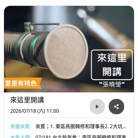
ˇ呃圓山漫遊活動歡迎大家體會商圈的熱情及特色
來這里開講
2026/07/18 (六) 11:00
受邀來賓:
來賓；1. 東區商圈韓修和理事長2. 2大坑產
業文化發展協會余淑萍理事長
本集主題:
07/181.台北新氣象：東區商圈韓修和理事