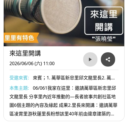
來這里開講
2026/06/06 (六) 11:00
受邀來賓:
來賓；1. 萬華區新忠里邱文龍里長2. 萬華
區凌霄里游秋蓮里長
本集主題:
06/061我家在這里：邀請萬華區新忠里邱
文龍里長 分享里內近年推動的—長者故事共創社區地
圖6個主題的內容及緣起 成果2.里長來開講：邀請萬華
區凌霄里游秋蓮里長粉想該里40年前由違章建築的矮
舊房舍房改建國宅及大家如何在有限的空間規劃各項