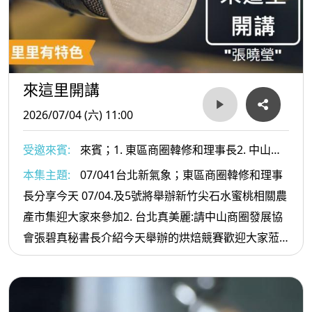
來這里開講
2026/07/04 (六) 11:00
受邀來賓:
來賓；1. 東區商圈韓修和理事長2. 中山商
圈發展協會張碧真秘書長
本集主題:
07/041台北新氣象；東區商圈韓修和理事
長分享今天 07/04.及5號將舉辦新竹尖石水蜜桃相關農
產市集迎大家來參加2. 台北真美麗:請中山商圈發展協
會張碧真秘書長介紹今天舉辦的烘焙競賽歡迎大家蒞
臨市集及共享中山商圈的熱情