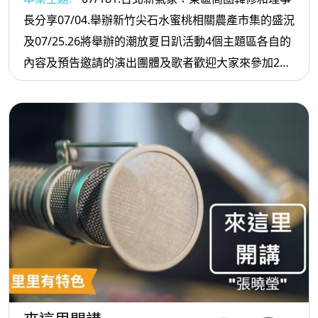
長分享07/04.舉辦新竹尖石水蜜桃相關農產市集的盛況
及07/25.26將舉辦的潮放夏日趴活動4個主題區各自的
內容及預告邀請的演出團體及歌者歡迎大家來參加2我
家在這里：邀請大坑產業文化發展協會余淑萍理事長
說名字07/11-08/16舉辦的2026夏日茶山知性饗宴的精
彩內容歡迎大家到南港茶山體會茶香氛圍：