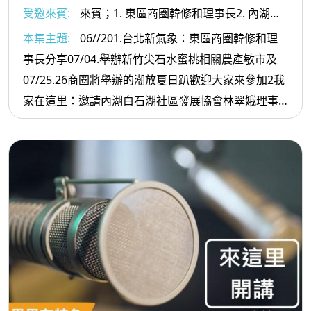
受邀來賓:
來賓；1. 東區商圈韓修和理事長2. 內湖白
石湖社區發展協會林翠娥理事長
本集主題:
06//201.台北新氣象：東區商圈韓修和理
事長分享07/04.舉辦新竹尖石水蜜桃相關農產敏市及
07/25.26商圈將舉辦的潮放夏日趴歡迎大家來參加2我
家在這里：邀請內湖白石湖社區發展協會林翠娥理事
長分享因應社區生態規劃的環境永續發展議題的作
法：