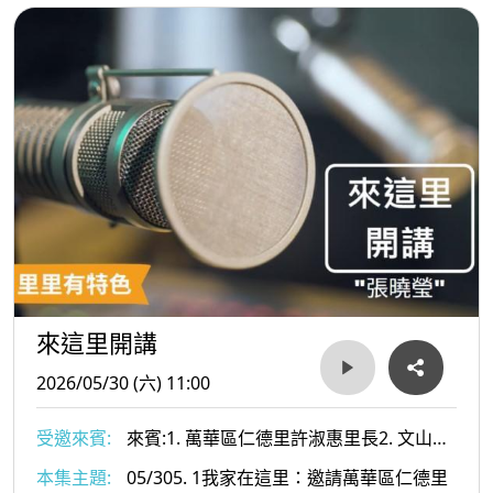
文康課程凝聚情感的過程經驗
來這里開講
2026/05/30 (六) 11:00
受邀來賓:
來賓:1. 萬華區仁德里許淑惠里長2. 文山區
萬祥里張紅木里長
本集主題:
05/305. 1我家在這里：邀請萬華區仁德里