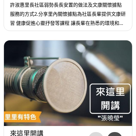
許淑惠里長社區弱勢長長安置的做法及文康關懷據點
服務的方式2.分享里內關懷據點為社區長輩提供文康研
習 健康促進心靈抒發等課程 讓長輩在熟悉的環境和一
群老朋友一起變老6. 里長來開講：邀請:文山區萬祥里
張紅木里長當年從外地到台北發展定居在萬祥里的機
緣及多年來未里民服務的心得7.
來這里開講