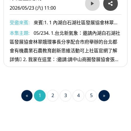
2026/05/23 (六) 11:00
受邀來賓:
來賓:1. 1 內湖白石湖社區發展協會林翠娥
理事長2. 中山商圈發展協會張碧真秘書長
本集主題:
05/234. 1.台北新氣象：邀請內湖白石湖社
區發展協會林翠娥理事長分享配合市府舉辦的台北都
會有機農業石農教育創新思維活動可上社區官網了解
詳情 2. 我家在這里：:邀請:請中山商圈發展協會張碧
真秘書長分享日前舉辦的公益活動及母親節園遊會的
盛況也歡迎大家到商圈走走逛逛
«
1
2
3
4
5
»