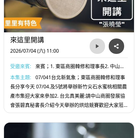
來這里開講
2026/07/04 (六) 11:00
受邀來賓:
來賓；1. 東區商圈韓修和理事長2. 中山商
圈發展協會張碧真秘書長
本集主題:
07/041台北新氣象；東區商圈韓修和理事
長分享今天 07/04.及5號將舉辦新竹尖石水蜜桃相關農
產市集迎大家來參加2. 台北真美麗:請中山商圈發展協
會張碧真秘書長介紹今天舉辦的烘焙競賽歡迎大家蒞
臨市集及共享中山商圈的熱情