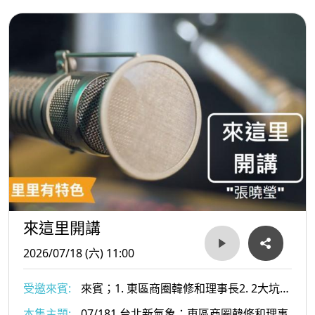
ˇ呃圓山漫遊活動歡迎大家體會商圈的熱情及特色
來這里開講
2026/07/18 (六) 11:00
受邀來賓:
來賓；1. 東區商圈韓修和理事長2. 2大坑產
業文化發展協會余淑萍理事長
本集主題:
07/181.台北新氣象：東區商圈韓修和理事