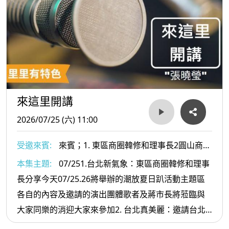
來這里開講
2026/07/25 (六) 11:00
受邀來賓:
來賓；1. 東區商圈韓修和理事長2圓山商商
圈發展協會 呂映慈 理事長
本集主題:
07/251.台北新氣象：東區商圈韓修和理事
長分享今天07/25.26將舉辦的潮放夏日趴活動主題區
各自的內容及邀請的演出團體歌者及蔣市長將蒞臨與
大家同樂的消迎大家來參加2. 台北真美麗：邀請台北
市圓山商商圈發展協會 呂映慈 理事長自即日起到舉辦