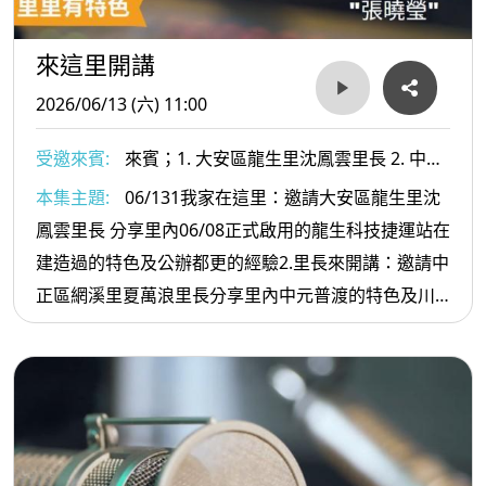
來這里開講
2026/06/13 (六) 11:00
受邀來賓:
來賓；1. 大安區龍生里沈鳳雲里長 2. 中正
區網溪里夏萬浪里長
本集主題:
06/131我家在這里：邀請大安區龍生里沈
鳳雲里長 分享里內06/08正式啟用的龍生科技捷運站在
建造過的特色及公辦都更的經驗2.里長來開講：邀請中
正區網溪里夏萬浪里長分享里內中元普渡的特色及川
端碼頭目前興建工程進展及未來休憩規劃