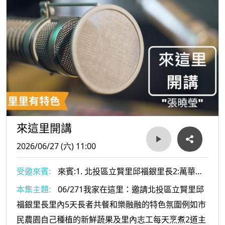
來這里開講
2026/06/27 (六) 11:00
受邀來賓:
來賓:1. 北投區立賢里邱福銀里長2:萬華區
頂碩里溫宗霖里長
本集主題:
06/271我家在這里：邀請北投區立賢里邱
福銀里長里內5天長者共餐和樂融融的特色氛圍例如市
民農園自己種植的新鮮蔬果及里內志工每天烹煮2道主