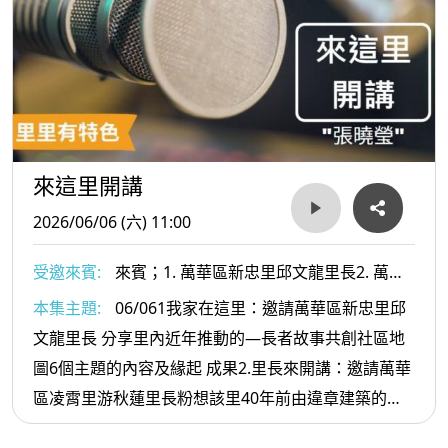
來這里開講
2026/06/06 (六) 11:00
受邀來賓:
來賓；1. 萬華區新忠里邱文龍里長2. 萬華
區凌霄里游秋蓮里長
本集主題:
06/061我家在這里：邀請萬華區新忠里邱
文龍里長 分享里內近年推動的—長者故事共創社區地
圖6個主題的內容及緣起 成果2.里長來開講：邀請萬華
區凌霄里游秋蓮里長粉想該里40年前由違章建築的矮
舊房舍房改建國宅及大家如何在有限的空間規劃各項