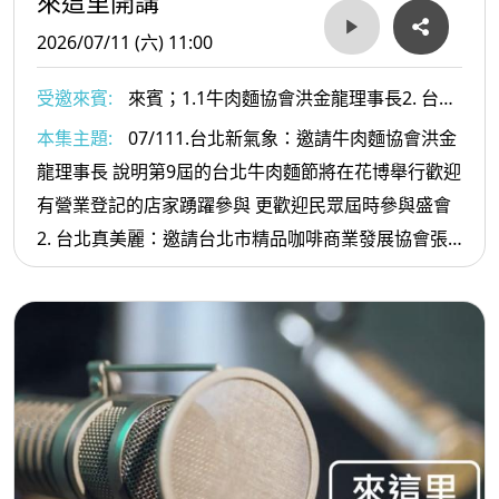
來這里開講
2026/07/11 (六) 11:00
受邀來賓:
來賓；1.1牛肉麵協會洪金龍理事長2. 台北
市精品咖啡商業發展協會張文蔚理事長
本集主題:
07/111.台北新氣象：邀請牛肉麵協會洪金
龍理事長 說明第9屆的台北牛肉麵節將在花博舉行歡迎
有營業登記的店家踴躍參與 更歡迎民眾屆時參與盛會
2. 台北真美麗：邀請台北市精品咖啡商業發展協會張
文蔚理事長說明08/07.08.09將在中山堂舉辦的2026第
一屆金北獎咖啡大賽及研討會 歡迎張文蔚大家參與