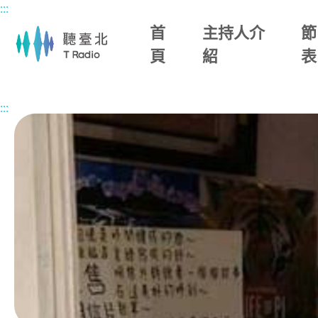
:::
主要內容區塊
首
主持人介
節
頁
紹
表
首頁
節目總覽
蓓你說歷史
2026/06/02 (二)
:::