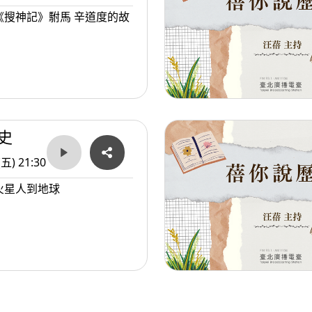
《搜神記》駙馬 辛道度的故
史
(五) 21:30
火星人到地球