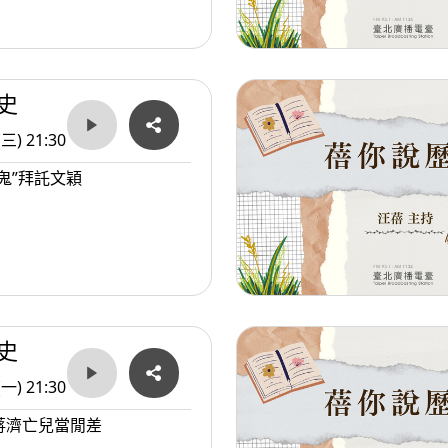
史
(三) 21:30
鬼”拜託文穎
史
(一) 21:30
蔣濟亡兒當閒差