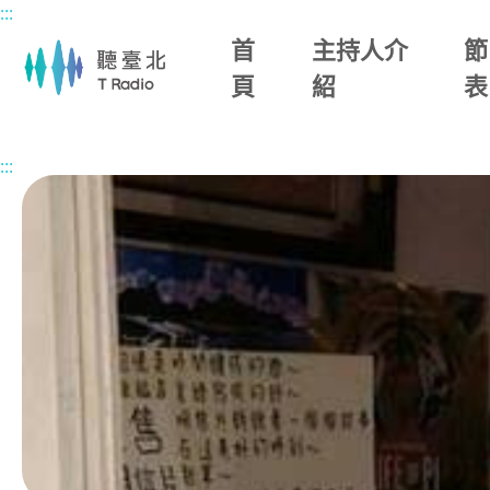
:::
主要內容區塊
首
主持人介
節
頁
紹
表
首頁
節目總覽
蓓你說歷史
2026/06/05 (五)
:::