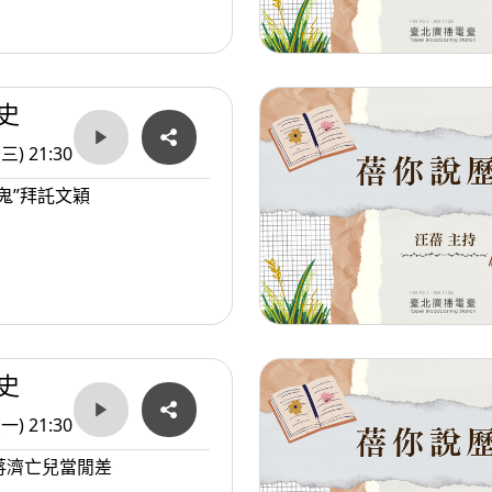
史
(三) 21:30
鬼”拜託文穎
史
(一) 21:30
蔣濟亡兒當閒差