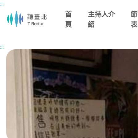
:::
主要內容區塊
首
主持人介
節
頁
紹
表
首頁
節目總覽
蓓你說歷史
2026/06/24 (三)
:::