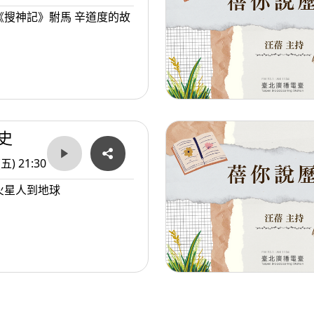
《搜神記》駙馬 辛道度的故
史
(五) 21:30
火星人到地球