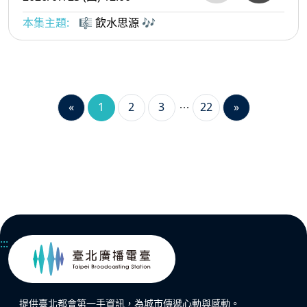
本集主題:
🎼 飲水思源 🎶
«
1
2
3
22
»
:::
提供臺北都會第一手資訊，為城市傳遞心動與感動。