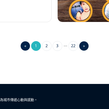
«
1
2
3
22
»
為城市傳遞心動與感動。