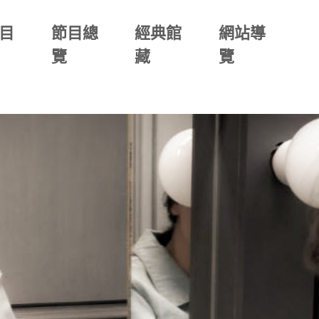
目
節目總
經典館
網站導
覽
藏
覽