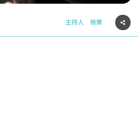
主持人
倚樂