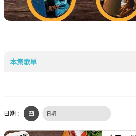
本集歌單
日期 :