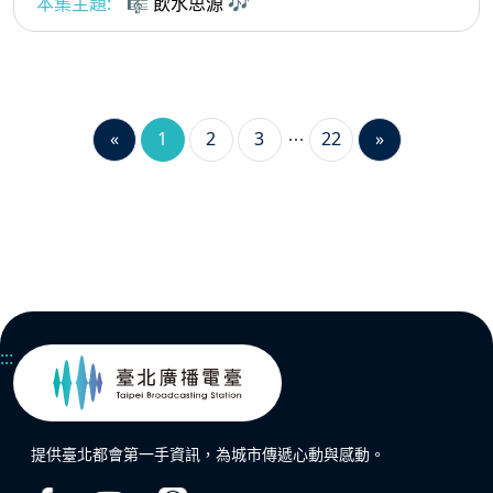
本集主題:
🎼 飲水思源 🎶
«
1
2
3
22
»
:::
提供臺北都會第一手資訊，為城市傳遞心動與感動。