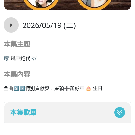
2026/05/19 (二)
本集主題
🎼 風華絕代 🎶
本集內容
金曲3️⃣7️⃣特別貢獻獎：屠穎➕趙詠華 🎂 生日
本集歌單