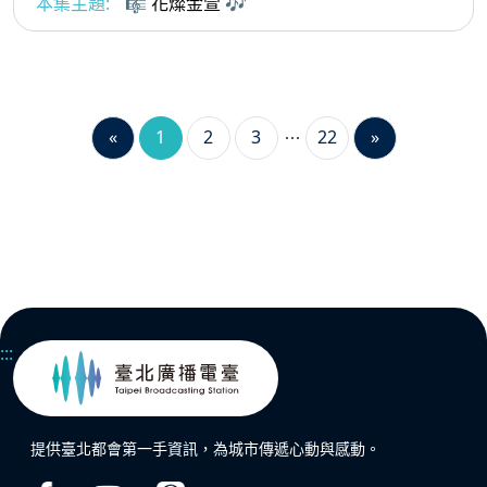
本集主題:
🎼 花燦金萱 🎶
«
1
2
3
22
»
:::
提供臺北都會第一手資訊，為城市傳遞心動與感動。