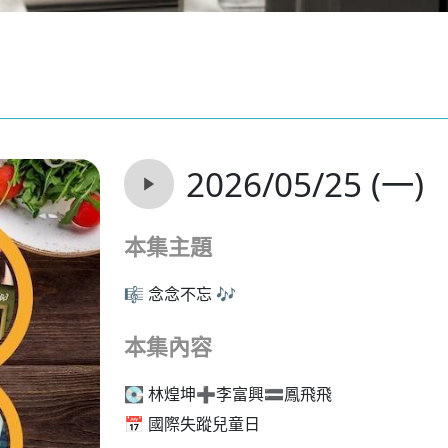
2026/05/25 (一)
本集主題
🎼 念念不忘 🎶
本集內容
💽 林煌坤➕李富興🟰鳳飛飛
📅 國際失蹤兒童日