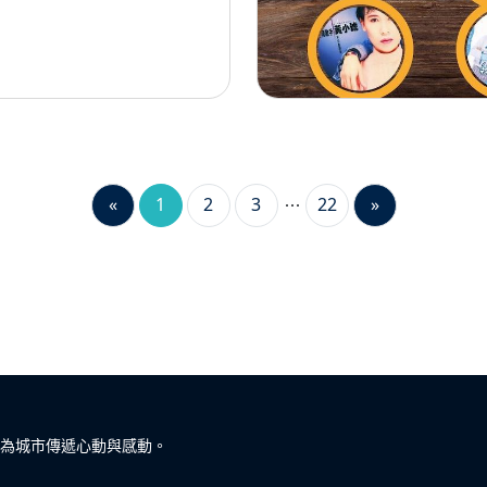
«
1
2
3
22
»
為城市傳遞心動與感動。