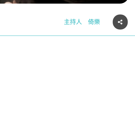
主持人
倚樂