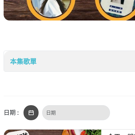
本集歌單
日期 :