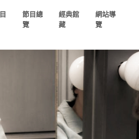
目
節目總
經典館
網站導
覽
藏
覽