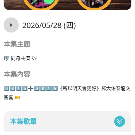
2026/05/28 (四)
本集主題
🎼 同舟共濟 🎶
本集內容
0️⃣8️⃣1️⃣5️⃣➕0️⃣8️⃣1️⃣6️⃣《所以明天會更好》羅大佑春龍交
響宴 🎫
本集歌單