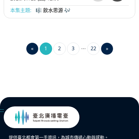
本集主題:
🎼 飲水思源 🎶
«
1
2
3
22
»
:::
提供臺北都會第一手資訊，為城市傳遞心動與感動。