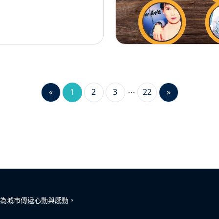
«
1
2
3
22
»
為城市傳遞心動與感動。