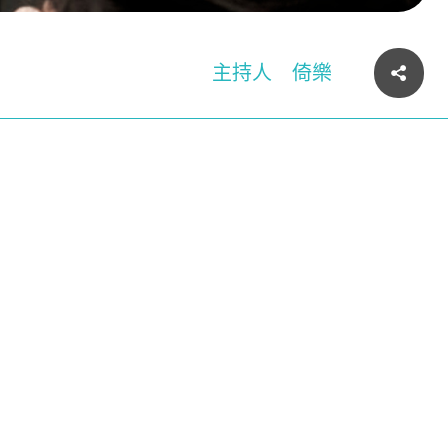
主持人
倚樂