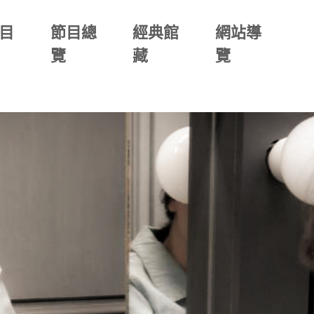
目
節目總
經典館
網站導
覽
藏
覽