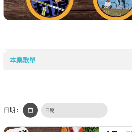
本集歌單
日期 :