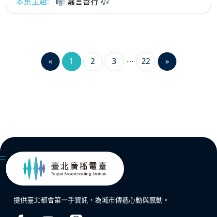
本集主題:
🎼 嘉言善行 🎶
«
1
2
3
22
»
:::
提供臺北都會第一手資訊，為城市傳遞心動與感動。