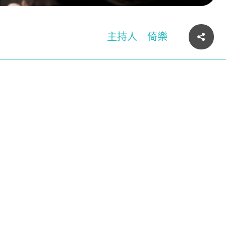
主持人
倚樂