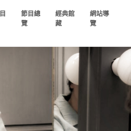
目
節目總
經典館
網站導
覽
藏
覽