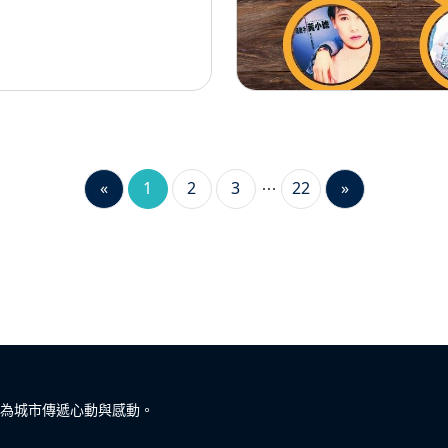
«
1
2
3
22
»
為城市傳遞心動與感動。