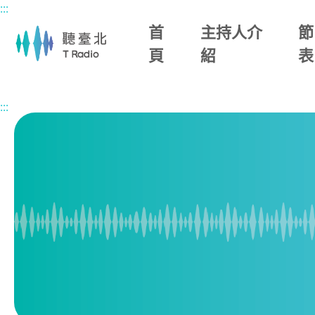
:::
主要內容區塊
首
主持人介
節
頁
紹
表
首頁
節目總覽
快樂小精靈
:::