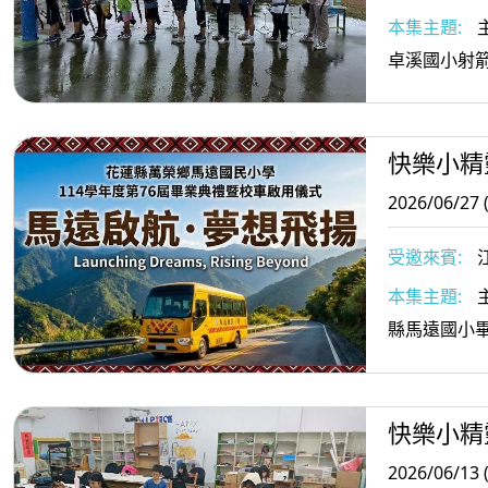
歆儀、余拿
本集主題:
教練
卓溪國小射
快樂小精
2026/06/27 
受邀來賓:
師馬聖杰老
本集主題:
主
縣馬遠國小
快樂小精
2026/06/13 