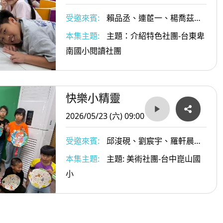
受邀來賓:
賴品丞、連茞一、楊喬茲小
朋友; 多多老師(王顗婷老師)
本集主題:
主題：介紹特色社團-台東卑
南國小閱讀社團
快樂小精靈
2026/05/23 (六) 09:00
受邀來賓:
邱浚硯、劉宸宇、羅軒晨、
林晏甄、李利貞小朋友，以及教務主任
本集主題:
主題: 美術社團-台中崑山國
彭玄州。
小