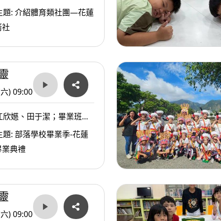
米、魏楚堯小朋友；高浩文
主題: 介紹體育類社團—花蓮
箭社
靈
(六) 09:00
江欣嬨、田于潔；畢業班導
師；呂國良校長
題: 部落學校畢業季-花蓮
畢業典禮
靈
(六) 09:00