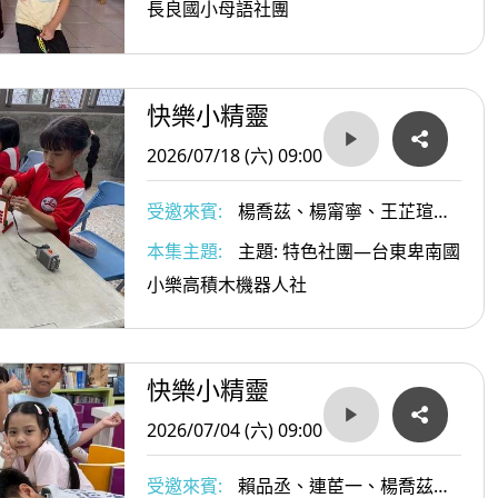
惠媖老師
長良國小母語社團
快樂小精靈
2026/07/18 (六) 09:00
受邀來賓:
楊喬茲、楊甯寧、王芷瑄小
朋友；指導老師邱俊志
本集主題:
主題: 特色社團—台東卑南國
小樂高積木機器人社
快樂小精靈
2026/07/04 (六) 09:00
受邀來賓:
賴品丞、連茞一、楊喬茲、