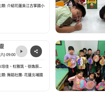
介紹花蓮吳江古箏國小
靈
(六) 09:00
朱培佳、杜雅筑、徐逸辰、
佩盈、鄭昀芷、高宇希、許
題: 舞蹈社團- 花蓮北埔國
;鄭靜慧老師