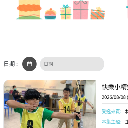
日期 :
快樂小精
2026/08/08 
受邀來賓:
易成校長；
本集主題: