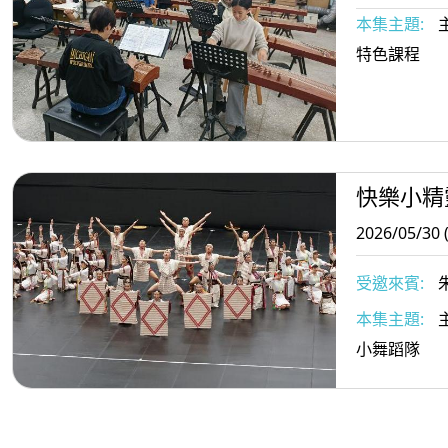
本集主題:
主題: 
特色課程
快樂小精
2026/05/30 
受邀來賓:
詹昀蓁、利
本集主題:
主
恬芯等小朋友
小舞蹈隊