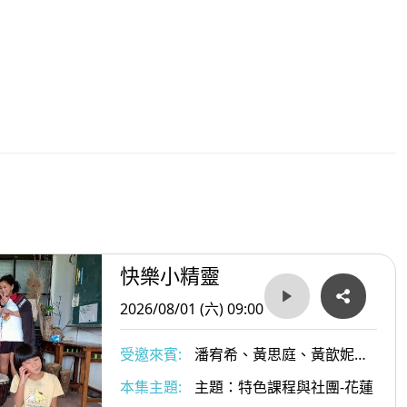
快樂小精靈
2026/08/01 (六) 09:00
受邀來賓:
潘宥希、黃思庭、黃歆妮、
黃富凱、湯凱薰、王歆蕙、湯皓義；楊
本集主題:
主題：特色課程與社團-花蓮