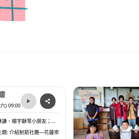
靈
(六) 09:00
林謙、楊宇龢等小朋友；謝
教練田金英，及花蓮體育會
主題: 介紹射箭社團—花蓮崇