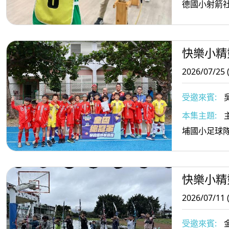
理事長田楊
德國小射箭
快樂小精
2026/07/25 
受邀來賓:
游摩西小朋
本集主題:
埔國小足球
快樂小精
2026/07/11 
受邀來賓: