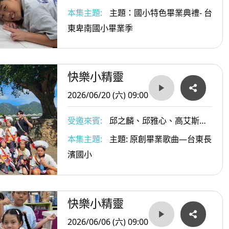
鄭裕、玉珊小朋友；王顗庭老師；楊惠
本集主題:
主題：國小特色畢業典禮- 台
珍校長
東卑南國小畢業季
快樂小精靈
2026/06/20 (六) 09:00
受邀來賓:
邱之麟、邱雅心、高艾斯、
蘇宥菻小朋友；葉宸瑜主任
本集主題:
主題: 原創畢業歌曲—台東長
濱國小
快樂小精靈
2026/06/06 (六) 09:00