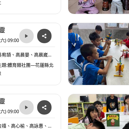
橋
社
靈
(六) 09:00
吳宥頡、高晨晏、高晨崴、
友；高志弘教練
主題:體育類社團—花蓮縣北
隊
靈
(六) 09:00
金禧、高心榆、高詠惠、溫