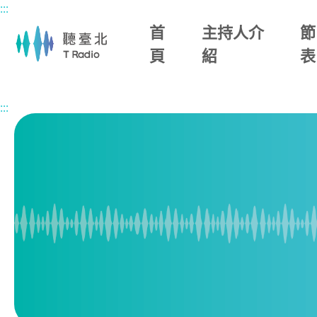
:::
主要內容區塊
首
主持人介
節
頁
紹
表
首頁
節目總覽
諾布倫事務所
2026/06/13 (六)
:::