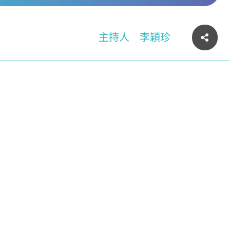
主持人
李穎珍