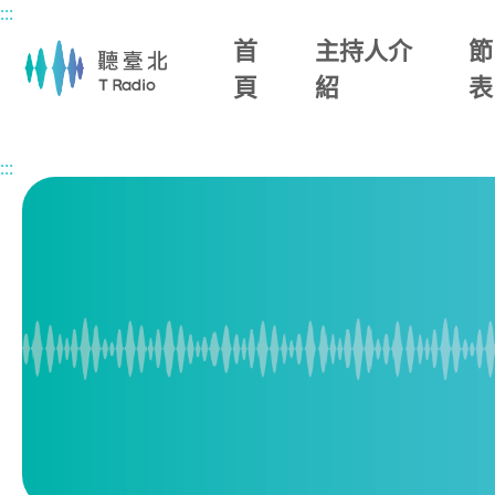
:::
主要內容區塊
首
主持人介
節
頁
紹
表
首頁
節目總覽
諾布倫事務所
2026/06/27 (六)
:::