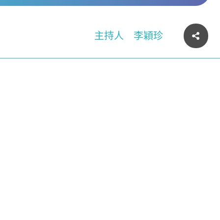
主持人
李穎珍