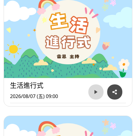
王傑的〈她的背影〉則以獨特滄桑嗓音描寫失去愛情後的孤
獨與追憶，那個漸行漸遠的背影，成為永遠無法忘記的畫
面。辛曉琪的〈味道〉則是90年代最具代表性的都會情歌之
一，透過「味道」這個意象，描寫即使愛情已經結束，記憶
裡仍殘留著對方的氣息與存在感。歌曲細膩而充滿畫面感，
深深打動無數聽眾。
而孟庭葦的〈你的味道〉則以溫柔純淨的嗓音，唱出戀愛中
的甜蜜與思念。不同於〈味道〉的傷感，這首歌更多了一份
生活進行式
對愛情的眷戀與依靠。
2026/08/07 (五) 09:00
從〈轟轟烈烈去愛〉的熱烈，到〈新不了情〉的難忘，再到
〈味道〉與〈你的味道〉的深情思念，這些歌曲共同勾勒出
愛情最真實的樣貌。它們不只是90年代華語樂壇的經典，更
陪伴無數人走過愛與被愛的人生旅程。