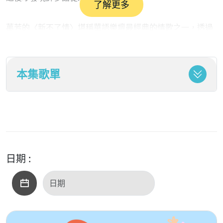
了解更多
萬芳的〈新不了情〉堪稱華語樂壇最經典的情歌之一，透過
細膩嗓音唱出愛情結束後難以忘懷的思念與牽掛，電影與歌
曲相互成就，成為跨越世代的經典作品。裘海正的〈愛我的
本集歌單
人和我愛的人〉則道出感情世界最無奈的難題——愛與被愛
往往無法同時擁有，許多人都曾在這樣的選擇中感到掙扎與
心痛。
方季惟的〈怨蒼天變了心〉以古典抒情曲風描繪感情變質後
的哀傷與無奈，歌曲中的深情與悲涼至今仍令人動容。潘越
日期 :
雲的〈我是不是你最疼愛的人〉則透過充滿感情的演唱，唱
出愛情裡最脆弱的不安全感。當一個人深愛著對方時，總會
忍不住想知道自己是否是對方心中最重要的那個人，這份疑
問也成為歌曲最動人的核心。