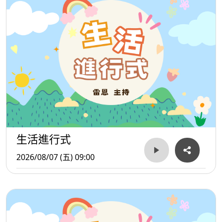
杜德偉的〈鍾愛一生〉以深情而堅定的演唱，表達對摯愛一
生不變的承諾，是90年代極具代表性的浪漫情歌。陳淑樺的
〈一生守候〉則以細膩內斂的情感，唱出願意長久等待與守
護一個人的深情，展現愛情中最動人的陪伴與堅持。而莫文
蔚的〈愛情〉則用獨特的慵懶嗓音與成熟視角，描繪愛情中
的甜蜜、迷惘與體悟，唱出都會男女面對感情時複雜而真實
的心境。
從〈天天想你〉的思念、〈約定〉的承諾，到〈最浪漫的
生活進行式
事〉的相守一生，這些歌曲共同勾勒出愛情最美好的模樣。
2026/08/07 (五) 09:00
它們不只是不同年代的經典旋律，更承載著無數人的回憶與
情感，在歲月流轉之中持續感動著每一位聽眾。