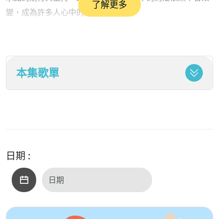
了解更多
變，成為許多人心中的經典情歌。
張雨生的〈天天想你〉則唱出了青春戀愛中最純粹的思念，
充滿朝氣卻又帶著淡淡憂傷，至今仍是校園民歌時代的重要
本集歌單
代表作品。趙詠華的〈最浪漫的事〉更被譽為華語樂壇最經
典的婚禮歌曲之一，以平實卻動人的歌詞描繪攜手到老的幸
福願景，「一起慢慢變老」的畫面感動無數聽眾，也成為許
多人對愛情最美好的想像。
鄭中基與陳慧琳合唱的〈製造浪漫〉則充滿90年代都會男女
日期 :
的甜蜜情趣，透過輕快旋律傳達戀愛中創造驚喜與幸福感的
重要；劉若英的〈為愛痴狂〉則唱出愛情裡義無反顧的投入
與執著，即使明知可能受傷，依然願意為愛奮不顧身，深刻
描繪愛情中的勇敢與脆弱。