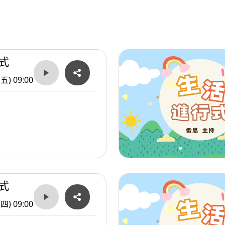
「微笑單車」招募調度與維護人員，月薪最
長照」釋出個管員/護理師職缺，起薪均在4
式
化，企業在薪資水準與福利誘因上也大幅強化
(五) 09:00
式
(四) 09:00