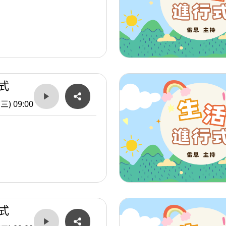
式
(三) 09:00
式