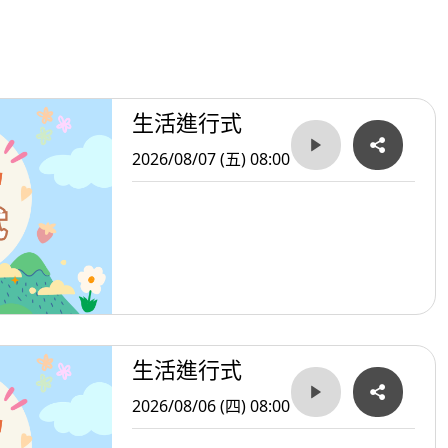
高近5萬；長照產業「行愛住宿長照」及「愛馨居服
萬元以上。整體而言，本週徵才活動不僅職缺選擇多樣
生活進行式
，有助於求職者穩定就業並規劃長期職涯。
2026/08/07 (五) 08:00
生活進行式
2026/08/06 (四) 08:00