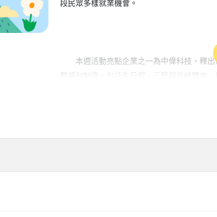
段民眾多樣就業機會。
本週活動亮點企業之一為中偉科技，釋出電
整福利制度，包括生日假、三節與年終獎金、
元員工關懷措施，展現對技術人才的長期培育
內需餐飲產業本週同樣求才若渴，「雲雀國
物流司機、資訊維護建設部主任，以及勞工健
品牌「台灣壽司郎」釋出正職人員，起薪4萬
健檢及獎金制度，全面兼顧員工的生活品質與