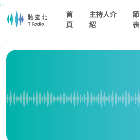
:::
主要內容區塊
首
主持人介
節
頁
紹
表
首頁
節目總覽
生活進行式
2026/06/02 (二)
:::