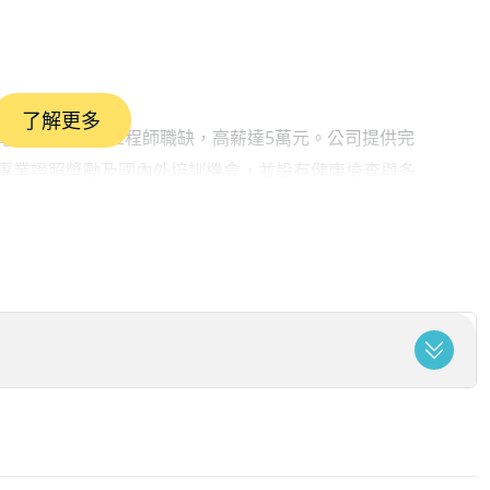
了解更多
信/弱電維護工程師職缺，高薪達5萬元。公司提供完
專業證照獎勵及國內外培訓機會，並設有健康檢查與多
與重視。
際」釋出多元管理與專業職缺，包含儲備店長、倉儲
康服務護理人員，起薪皆達4萬至4萬5仟元；跨國人氣
3仟元起，並規劃完整的教育訓練、多項津貼補助、年度
職涯發展。