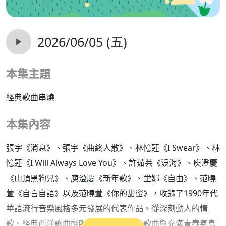
2026/06/05 (五)
本集主題
經典歌曲串燒
本集內容
張宇《消息》、張宇《曲終人散》、林憶蓮《I Swear》、林
憶蓮《I Will Always Love You》、許茹芸《淚海》、庾澄慶
《山頂黑狗兄》、庾澄慶《新年歌》、坣娜《自由》、范曉
萱《自言自語》以及范曉萱《你的甜蜜》，收錄了1990年代
華語流行音樂風格多元發展的代表作品。從深刻動人的情
歌、經典西洋歌曲翻唱，到台語、節慶歌曲與充滿青春氣息