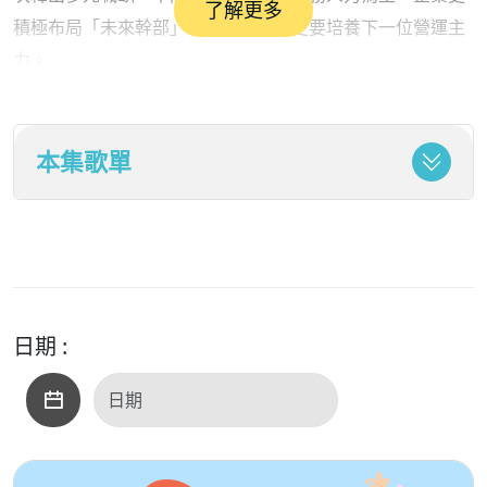
了解更多
積極布局「未來幹部」，不只找人，更要培養下一位營運主
力。
本集歌單
全家便利商店、統一超商紛紛開出「儲備店長」、「儲
備幹部」職缺，希望吸引願意長期投入、具管理潛力的人
才。從門市經營到區域管理，企業已不再只補足第一線人
力，而是提前培育營運人才，讓求職者看見清晰職涯藍圖。
日期 :
薪資方面同樣不乏亮點。雲雀國際釋出建設部主任職
缺，月薪最高達5萬2千元，儲備店長也上看5萬元；寒舍餐
旅工程部技術員與餐廳主任起薪達4萬元；孩享趣