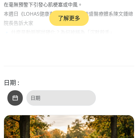
在毫無預警下引發心肌梗塞或中風。​
本週日《LOHAS健康有約》節目將由敏盛醫療體系陳文鍾總
了解更多
院長告訴大家​
🔹 什麼是動脈粥狀硬化？為何被稱為「沉默殺手」
🔹 ASCVD對國人健康的真實威脅
🔹 血管為何會逐漸阻塞？斑塊是如何形成的
🔹 三高、生活習慣與血管健康的關鍵關聯
🔹 年輕、外表不胖，也可能是高風險族群？
🔹 常見迷思一次破解：沒有症狀就代表沒問題嗎？
日期 :
🔹 最新治療指引「三要行動」，如何從預防到降低復發風險
心血管疾病往往不是突然發生，而是長期累積的結果。提早
了解，就有機會提早預防。