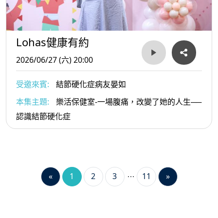
Lohas健康有約
2026/06/27 (六) 20:00
受邀來賓:
結節硬化症病友晏如
本集主題:
樂活保健室-一場腹痛，改變了她的人生──
認識結節硬化症
«
1
2
3
11
»