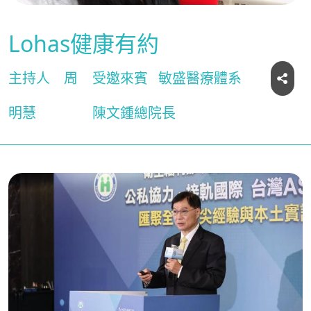
Lohas健康有約
主持人
周
受邀來賓
敏盛醫療體系
明慧
陳文鍾總院長