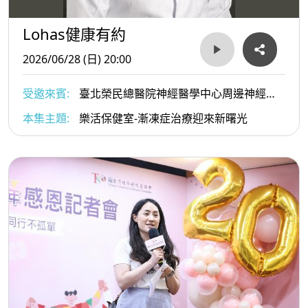
Lohas健康有約
2026/06/28 (日) 20:00
受邀來賓:
臺北榮民總醫院神經醫學中心周邊神經科
李宜中教授
本集主題:
樂活保健室-漸凍症治療迎來新曙光