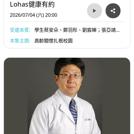
Lohas健康有約
2026/07/04 (六) 20:00
受邀來賓:
學生蔡安朵、鄭羽彤、劉宸皞；張亞靖老
師；王雪珮語言治療師
本集主題:
高齡關懷扎根校園