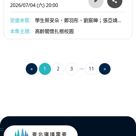
2026/07/04 (六) 20:00
受邀來賓:
學生蔡安朵、鄭羽彤、劉宸皞；張亞靖老
師；王雪珮語言治療師
本集主題:
高齡關懷扎根校園
«
1
2
3
11
»
:::