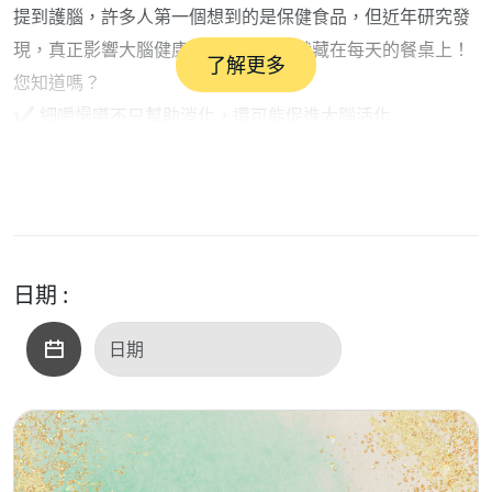
提到護腦，許多人第一個想到的是保健食品，但近年研究發
現，真正影響大腦健康的關鍵，可能就藏在每天的餐桌上！
了解更多
您知道嗎？
✔ 細嚼慢嚥不只幫助消化，還可能促進大腦活化
✔ 吃飯速度太快，可能增加失智風險因子
✔ 偶爾自己下廚，竟有助於維持認知功能
✔ 腸道健康、血糖穩定與記憶力也息息相關
本集節目邀請董氏基金會食品營養中心副主任 #莫雅淳，帶
大家認識最新研究成果，分享護腦飲食與生活習慣的重要觀
日期 :
念，告訴您如何透過日常飲食與簡單行動，為大腦健康加
分。
一起從每一餐開始，為大腦儲存健康資本！