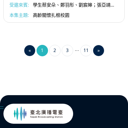
受邀來賓:
學生蔡安朵、鄭羽彤、劉宸皞；張亞靖老
師；王雪珮語言治療師
本集主題:
高齡關懷扎根校園
«
1
2
3
11
»
:::