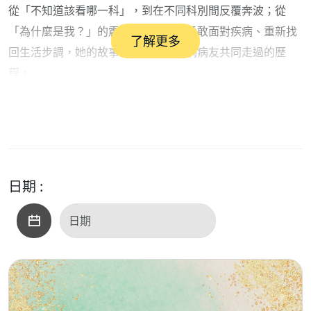
從「不知道該看哪一科」，到在不同科別間反覆奔波；從
「為什麼是我？」的震驚與恐懼，到勇敢面對疾病、重新找
了解更多
回生活步調，她的故事，也是許多罕病病友共同走過的歷
程。
今年適逢台灣結節硬化症協會成立20周年，本集節目將帶您
一起認識這項罕見疾病，以及臺灣20年來在醫療照護上的重
要進展。
臺大醫院基因醫學部陳沛隆教授，深入介紹結節硬化症的成
因、常見症狀、診斷方式，以及近年推動的整合醫療照護模
日期 :
式，讓大家更了解這項疾病，也提醒民眾及早辨識身體警
訊。
同時，我們也邀請結節硬化症病友分享親身經歷，從求醫、
確診到治療，走過迷惘與低潮，也在病友協會及醫療團隊的
陪伴下，重新找回面對人生的勇氣與力量。
歡迎鎖定本集節目，一起走進罕見疾病的世界，看見生命的