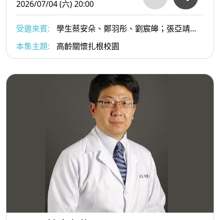
2026/07/04 (六) 20:00
受邀來賓:
學生蔡安朵、鄭羽彤、劉宸皞；張亞靖老
師；王雪珮語言治療師
本集主題:
高齡關懷扎根校園