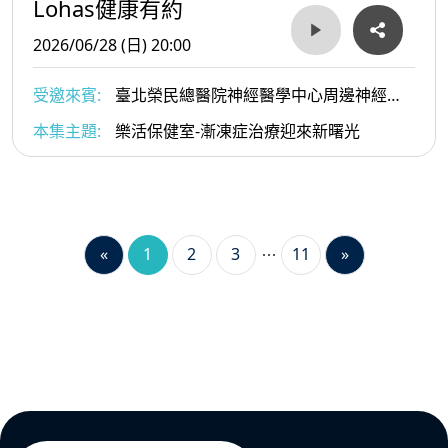
Lohas健康有約
2026/06/28 (日) 20:00
受邀來賓:
臺北榮民總醫院神經醫學中心周邊神經科
李宜中教授
本集主題:
樂活保健室-漸凍症治療迎來新曙光
«
1
2
3
11
»