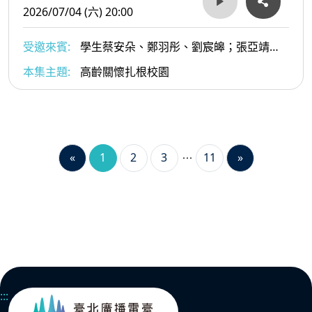
2026/07/04 (六) 20:00
受邀來賓:
學生蔡安朵、鄭羽彤、劉宸皞；張亞靖老
師；王雪珮語言治療師
本集主題:
高齡關懷扎根校園
«
1
2
3
11
»
:::