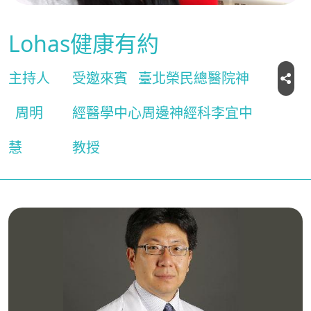
Lohas健康有約
主持人
受邀來賓
臺北榮民總醫院神
周明
經醫學中心周邊神經科李宜中
慧
教授