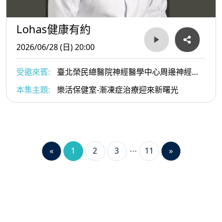
Lohas健康有約
2026/06/28 (日) 20:00
受邀來賓:
臺北榮民總醫院神經醫學中心周邊神經科
李宜中教授
本集主題:
樂活保健室-漸凍症治療迎來新曙光
«
1
2
3
11
»