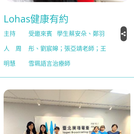
Lohas健康有約
主持
受邀來賓
學生蔡安朵、鄭羽
人
周
彤、劉宸皞；張亞靖老師；王
明慧
雪珮語言治療師