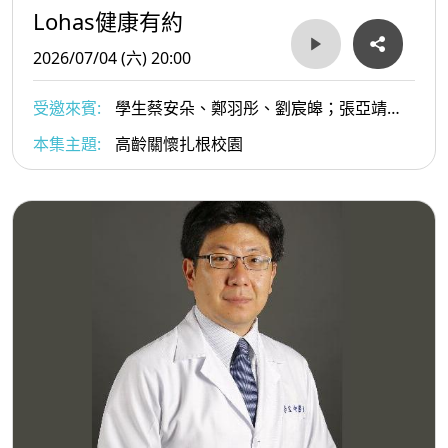
Lohas健康有約
2026/07/04 (六) 20:00
受邀來賓:
學生蔡安朵、鄭羽彤、劉宸皞；張亞靖老
師；王雪珮語言治療師
本集主題:
高齡關懷扎根校園