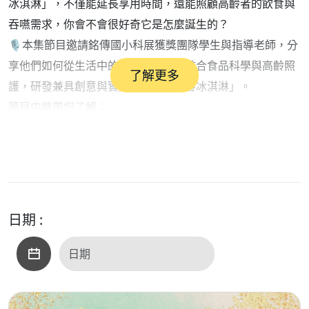
冰淇淋」，不僅能延長享用時間，還能照顧高齡者的飲食與
吞嚥需求，你會不會很好奇它是怎麼誕生的？
🎙️本集節目邀請銘傳國小科展獲獎團隊學生與指導老師，分
享他們如何從生活中的小觀察出發，結合食品科學與高齡照
了解更多
護，研發兼具創意與實用性的「慢吞吞冰淇淋」。
節目中將帶您了解：
🍨 為什麼會想到研究不容易融化的冰淇淋？
🔬 實驗過程遇到哪些挑戰？又如何一步步突破？
❤️ 一項科展作品，如何結合科學探究與社會關懷？
🌟 學生最大的收穫與成長又是什麼？
🧪科學，不只是課本上的知識，更能回應生活中的需求；一
日期 :
支冰淇淋，也能成為改變世界的小小起點。
🎧歡迎準時收聽，一起聽見年輕學子的創意、熱情與對社會
的溫暖關懷！