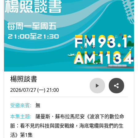
楊照談書
2026/07/27 (一) 21:00
受邀來賓:
無
本集主題:
薩曼斯．蘇布拉馬尼安《波浪下的數位命
脈：看不見的科技與國安戰線，海底電纜與我們的生
活》第1集