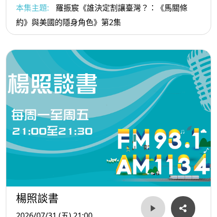
本集主題:
羅振宸《誰決定割讓臺灣？：《馬關條
約》與美國的隱身角色》第2集
楊照談書
2026/07/31 (五) 21:00