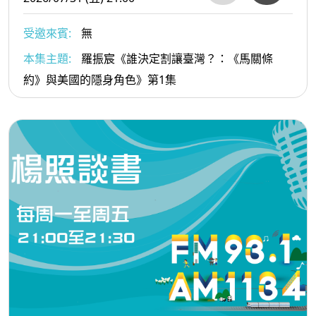
受邀來賓:
無
本集主題:
羅振宸《誰決定割讓臺灣？：《馬關條
約》與美國的隱身角色》第1集