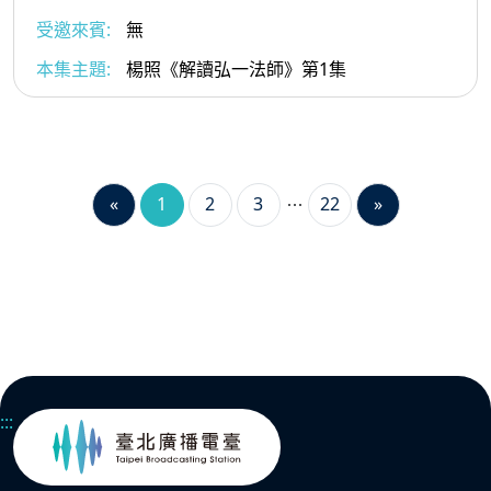
受邀來賓:
無
本集主題:
楊照《解讀弘一法師》第1集
«
1
2
3
22
»
:::