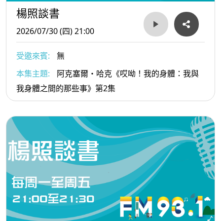
楊照談書
2026/07/30 (四) 21:00
受邀來賓:
無
本集主題:
阿克塞爾・哈克《哎呦！我的身體：我與
我身體之間的那些事》第2集