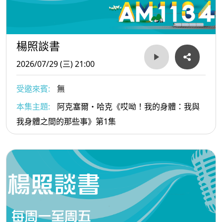
楊照談書
2026/07/29 (三) 21:00
受邀來賓:
無
本集主題:
阿克塞爾・哈克《哎呦！我的身體：我與
我身體之間的那些事》第1集