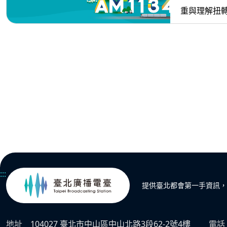
重與理解扭
:::
提供臺北都會第一手資訊，
地址
104027 臺北市中山區中山北路3段62-2號4樓
電話