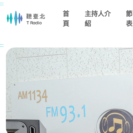
:::
主要內容區塊
首
主持人介
節
頁
紹
表
首頁
節目總覽
楊照談書
2026/05/22 (五)
:::