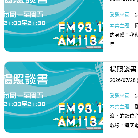
受邀來賓:
本集主題:
的身體：我
集
楊照談書
2026/07/28 
受邀來賓:
本集主題:
浪下的數位
戰線，海底