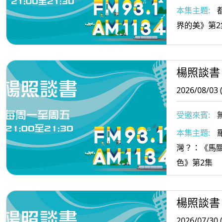
本集主題:
界的美》第2
楊照談書
2026/08/03 
受邀來賓:
本集主題:
灣？：《馬
色》第2集
楊照談書
2026/07/30 