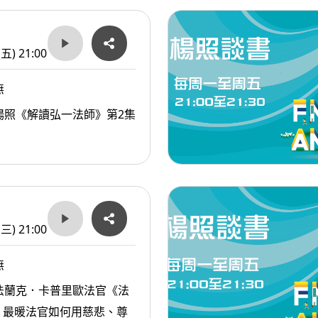
(五) 21:00
無
楊照《解讀弘一法師》第2集
(三) 21:00
無
法蘭克．卡普里歐法官《法
：最暖法官如何用慈悲、尊