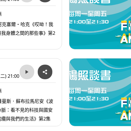
無
阿克塞爾・哈克《哎呦！我
與我身體之間的那些事》第2
(二) 21:00
無
薩曼斯．蘇布拉馬尼安《波
命脈：看不見的科技與國安
電纜與我們的生活》第2集