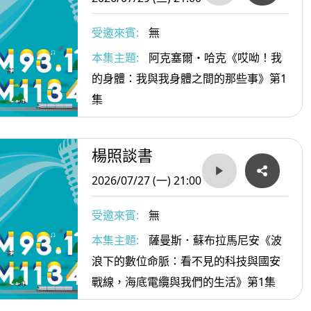
受邀來賓:
無
本集主題:
阿克塞爾・哈克《哎呦！我
的身體：我與我身體之間的那些事》第1
集
楊照談書
2026/07/27 (一) 21:00
受邀來賓:
無
本集主題:
薩曼斯．蘇布拉馬尼安《波
浪下的數位命脈：看不見的科技與國安
戰線，海底電纜與我們的生活》第1集