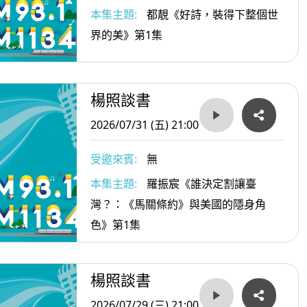
本集主題:
都靚《好詩，裝得下整個世
界的美》第1集
楊照談書
2026/07/31 (五) 21:00
受邀來賓:
無
本集主題:
羅振宸《誰決定割讓臺
灣？：《馬關條約》與美國的隱身角
色》第1集
楊照談書
2026/07/29 (三) 21:00