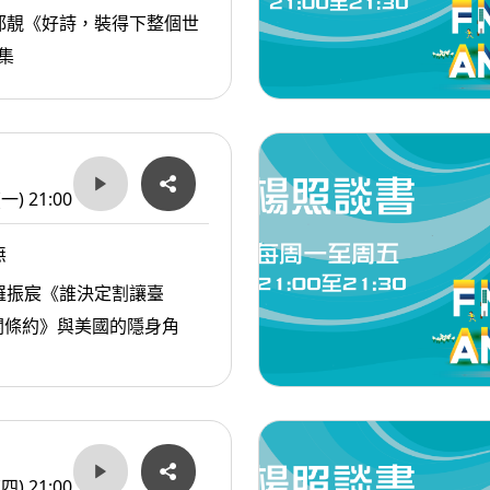
都靚《好詩，裝得下整個世
集
(一) 21:00
無
羅振宸《誰決定割讓臺
關條約》與美國的隱身角
(四) 21:00