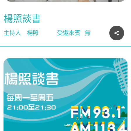
楊照談書
主持人
楊照
受邀來賓
無