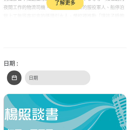
了解更多
夜間工作的物流司機、潛艦裡不見天日的服役軍人、船停泊
就上工無班表可言的碼頭引水人、學校裡推動「讓孩子睡飽
再上學」的老師、以燈光幫助球員克服客場時差的球隊經
理，以及全球各地的時間生物學家、神經科學家、睡眠醫
生、建築師，了解最前新的生理時鐘研究，解析在資本主義
世界試圖以各種人工方法「偷取時間」的現代生活下，我們
生理節律正面臨什麼樣的崩解，又如何影響人們的睡眠、健
日期 :
康、情緒、生活品質、工作表現。
以上內容擷取自博客來網路書店