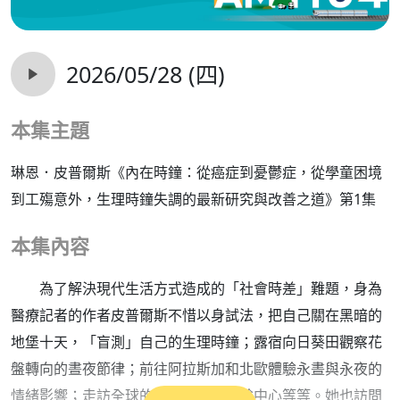
2026/05/28 (四)
本集主題
琳恩．皮普爾斯《內在時鐘：從癌症到憂鬱症，從學童困境
到工殤意外，生理時鐘失調的最新研究與改善之道》第1集
本集內容
為了解決現代生活方式造成的「社會時差」難題，身為
醫療記者的作者皮普爾斯不惜以身試法，把自己關在黑暗的
地堡十天，「盲測」自己的生理時鐘；露宿向日葵田觀察花
盤轉向的晝夜節律；前往阿拉斯加和北歐體驗永晝與永夜的
情緒影響；走訪全球的醫療現場和實驗中心等等。她也訪問