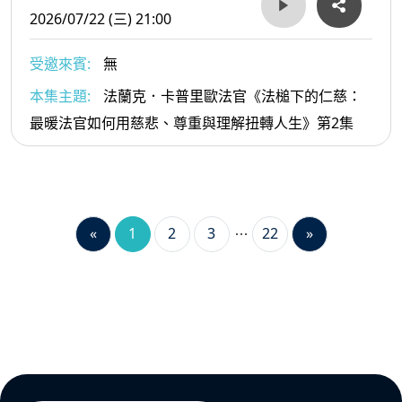
2026/07/22 (三) 21:00
受邀來賓:
無
本集主題:
法蘭克．卡普里歐法官《法槌下的仁慈：
最暖法官如何用慈悲、尊重與理解扭轉人生》第2集
«
1
2
3
22
»