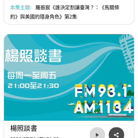
本集主題:
羅振宸《誰決定割讓臺灣？：《馬關條
約》與美國的隱身角色》第2集
楊照談書