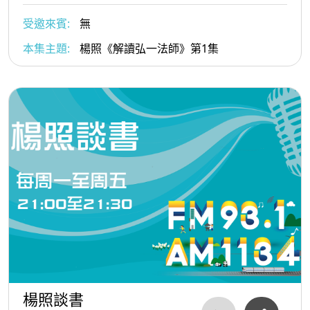
受邀來賓:
無
本集主題:
楊照《解讀弘一法師》第1集
楊照談書