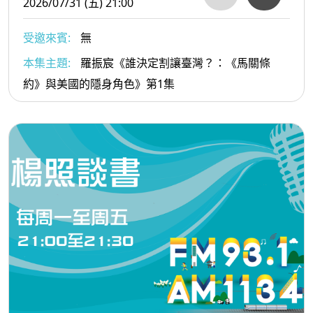
2026/07/31 (五) 21:00
受邀來賓:
無
本集主題:
羅振宸《誰決定割讓臺灣？：《馬關條
約》與美國的隱身角色》第1集