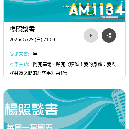
楊照談書
2026/07/29 (三) 21:00
受邀來賓:
無
本集主題:
阿克塞爾・哈克《哎呦！我的身體：我與
我身體之間的那些事》第1集