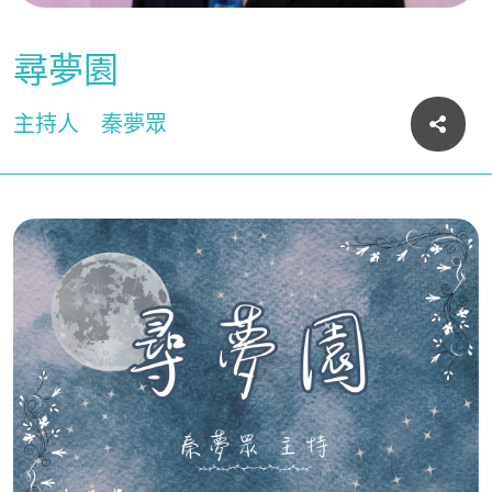
尋夢園
主持人
秦夢眾