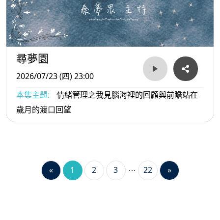
尋夢園
2026/07/23 (四) 23:00
本集主題:
情緒管理之我見腦海裡的回顧與前瞻站在
歲月的渡口回望
«
1
2
3
22
»