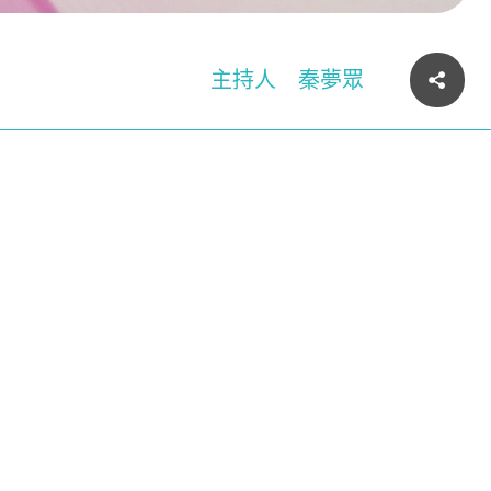
主持人
秦夢眾