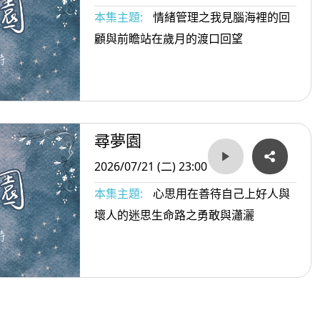
本集主題:
情緒管理之我見腦海裡的回
顧與前瞻站在歲月的渡口回望
尋夢園
2026/07/21 (二) 23:00
本集主題:
心思用在善待自己上好人與
壞人的迷思生命路之勇敢與瀟灑