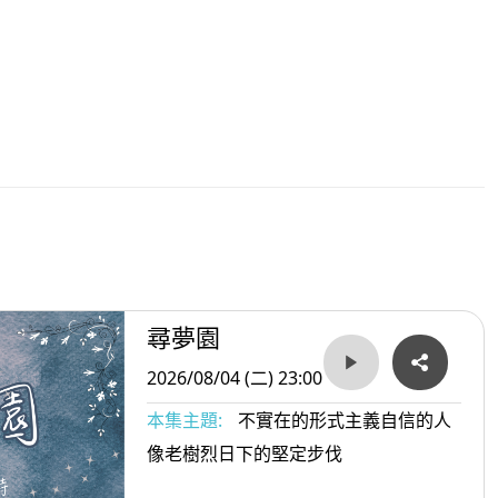
尋夢園
2026/08/04 (二) 23:00
本集主題:
不實在的形式主義自信的人
像老樹烈日下的堅定步伐