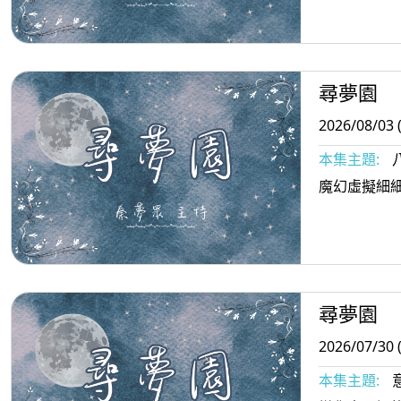
尋夢園
2026/08/03 
本集主題:
八
魔幻虛擬細
尋夢園
2026/07/30 
本集主題: