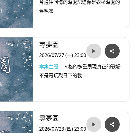
片通往回憶的深處記憶像是衣櫃深處的
舊毛衣
尋夢園
2026/07/27 (一) 23:00
本集主題:
人格的多重展現真正的戰場
不是電玩烈日下的我
尋夢園
2026/07/23 (四) 23:00