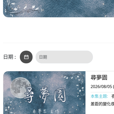
日期 :
尋夢園
2026/08/05 
本集主題:
差距的變化