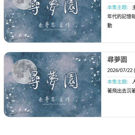
本集主題:
年代的記憶
動
尋夢園
2026/07/22 
本集主題:
著飛出去沉