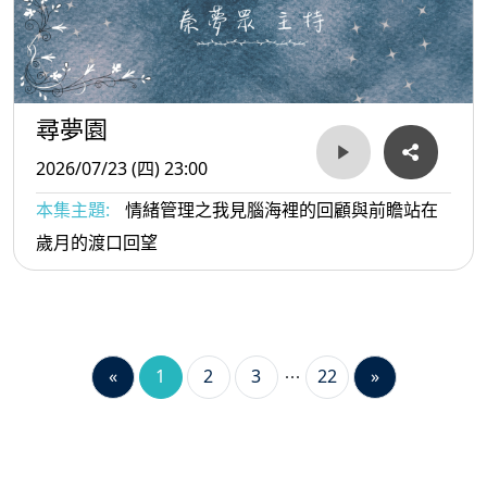
尋夢園
2026/07/23 (四) 23:00
本集主題:
情緒管理之我見腦海裡的回顧與前瞻站在
歲月的渡口回望
«
1
2
3
22
»