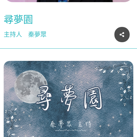
尋夢園
主持人
秦夢眾