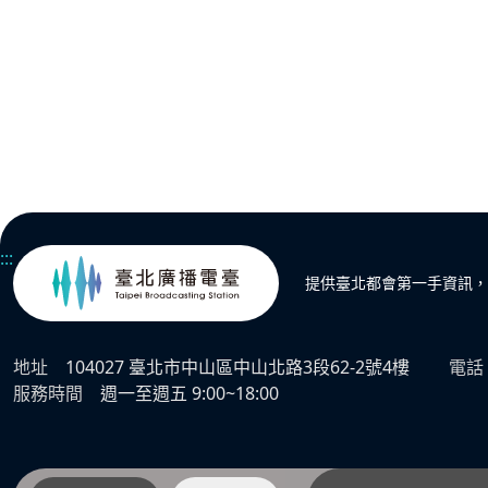
:::
提供臺北都會第一手資訊，
地址
104027 臺北市中山區中山北路3段62-2號4樓
電話
服務時間
週一至週五 9:00~18:00