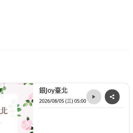
銀Joy臺北
2026/08/05 (三) 05:00