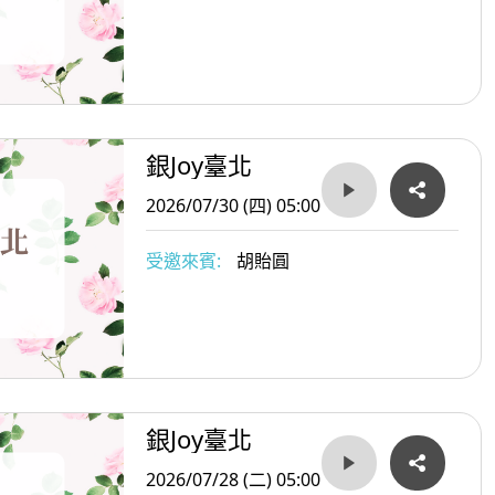
銀Joy臺北
2026/07/30 (四) 05:00
受邀來賓:
胡貽圓
銀Joy臺北
2026/07/28 (二) 05:00