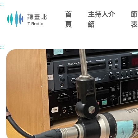
:::
主要內容區塊
首
主持人介
節
頁
紹
表
首頁
節目總覽
銀Joy臺北
2026/05/10 (日)
:::