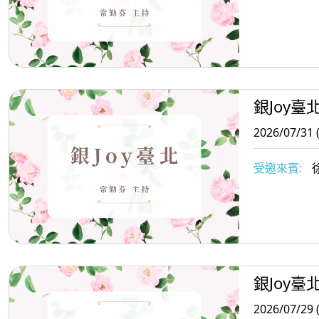
銀Joy臺
2026/07/31 
受邀來賓:
銀Joy臺
2026/07/29 