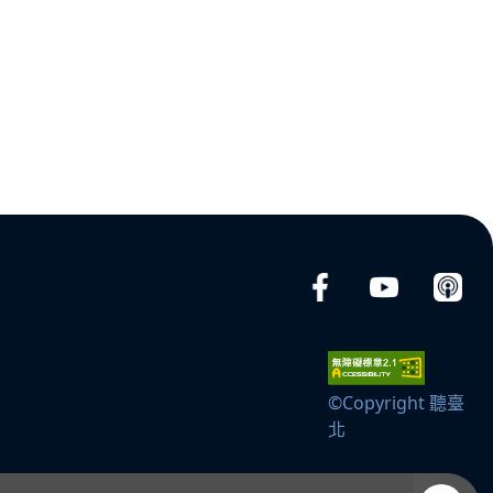
©Copyright 聽臺
北