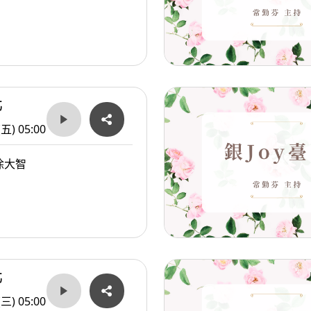
北
(五) 05:00
徐大智
北
(三) 05:00