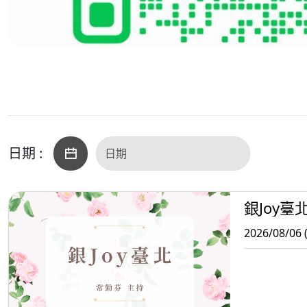
日期 :
銀Joy臺
2026/08/06 