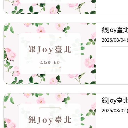
銀Joy臺
2026/08/04 
銀Joy臺
2026/08/02 