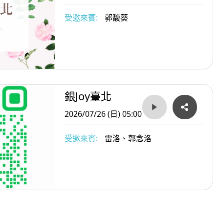
受邀來賓:
郭馥葵
銀Joy臺北
2026/07/26 (日) 05:00
受邀來賓:
雷洛、郭念洛