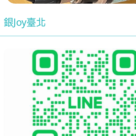
銀Joy臺北