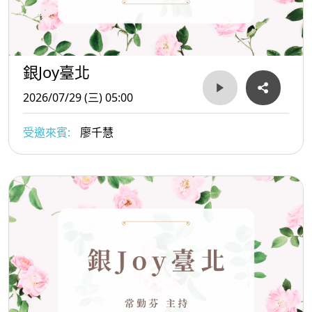
銀Joy臺北
2026/07/29 (三) 05:00
受邀來賓:
廖千慧