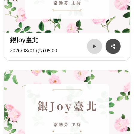
銀Joy臺北
2026/08/01 (六) 05:00