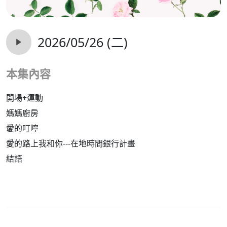
2026/05/26 (二)
本集內容
開場+運動
媽媽廚房
愛的叮嚀
愛的路上我和你---在地時間銀行計畫
結語