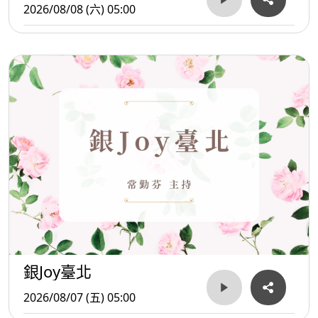
2026/08/08 (六) 05:00
銀Joy臺北
2026/08/07 (五) 05:00