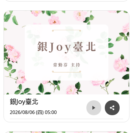
銀Joy臺北
2026/08/06 (四) 05:00