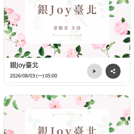
銀Joy臺北
2026/08/03 (一) 05:00