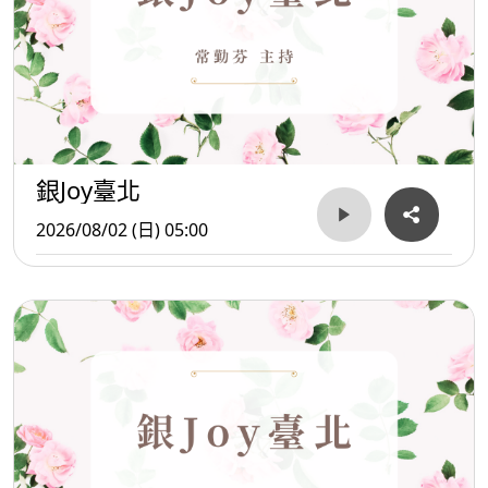
銀Joy臺北
2026/08/02 (日) 05:00