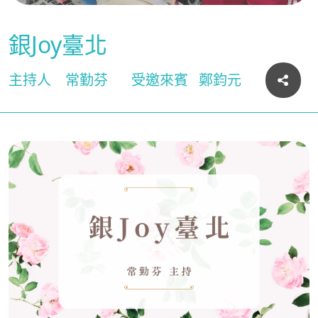
銀Joy臺北
主持人
常勤芬
受邀來賓
鄭鈞元