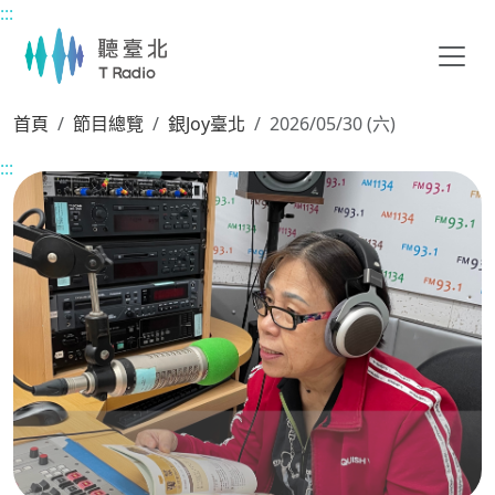
:::
主要內容區塊
首頁
節目總覽
銀Joy臺北
2026/05/30 (六)
:::