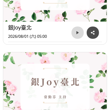
銀Joy臺北
2026/08/01 (六) 05:00