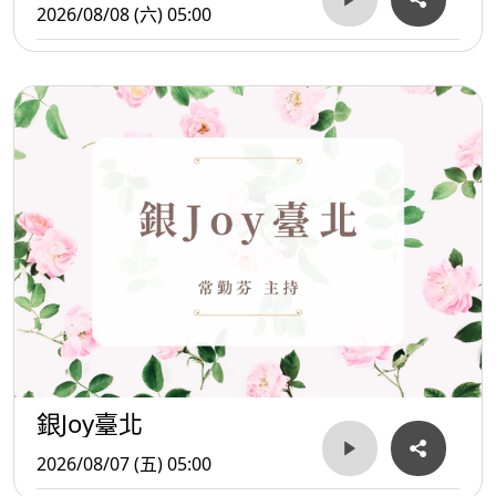
2026/08/08 (六) 05:00
銀Joy臺北
2026/08/07 (五) 05:00