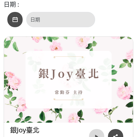
日期 :
銀Joy臺北