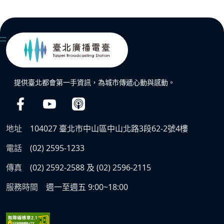
:::
提供臺北都會第一手資訊，為城市傳遞心動與感動。
地址
104027 臺北市中山區中山北路3段62-2號4樓
電話
(02) 2595-1233
傳真
(02) 2592-2588 及 (02) 2596-2115
服務時間
週一至週五 9:00~18:00