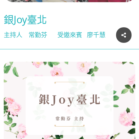
銀Joy臺北
主持人
常勤芬
受邀來賓
廖千慧