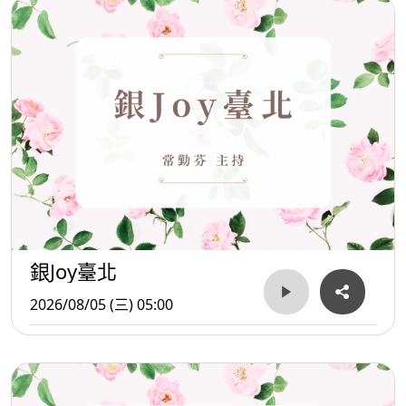
銀Joy臺北
2026/08/05 (三) 05:00