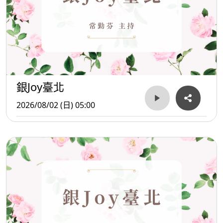
銀Joy臺北
2026/08/02 (日) 05:00