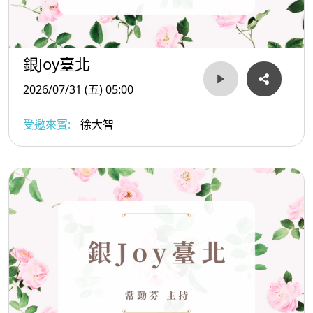
銀Joy臺北
2026/07/31 (五) 05:00
受邀來賓:
徐大智