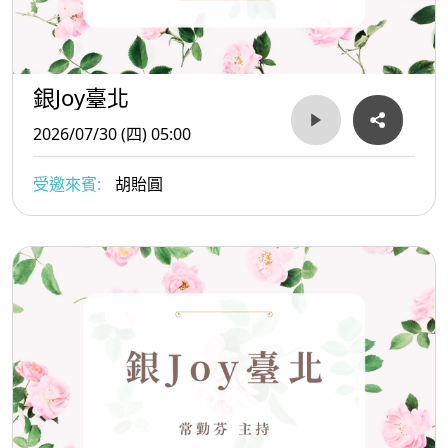
銀Joy臺北
2026/07/30 (四) 05:00
受邀來賓:
胡貽圓