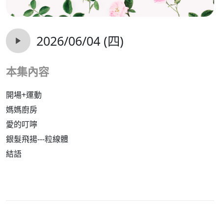
2026/06/04 (四)
本集內容
開場+運動
媽媽廚房
愛的叮嚀
銀髮飛揚---粒線體
結語