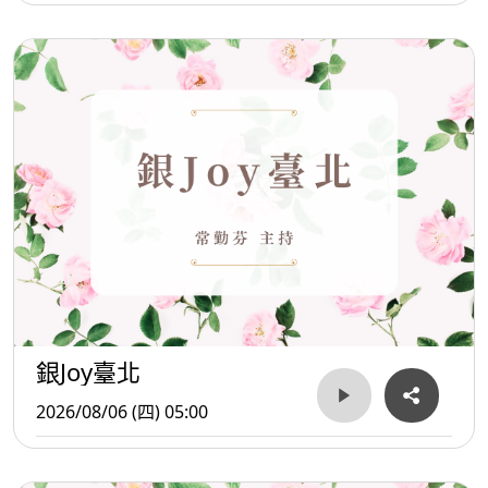
銀Joy臺北
2026/08/06 (四) 05:00