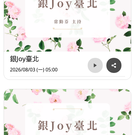
銀Joy臺北
2026/08/03 (一) 05:00