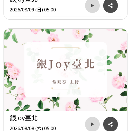
2026/08/09 (日) 05:00
銀Joy臺北
2026/08/08 (六) 05:00