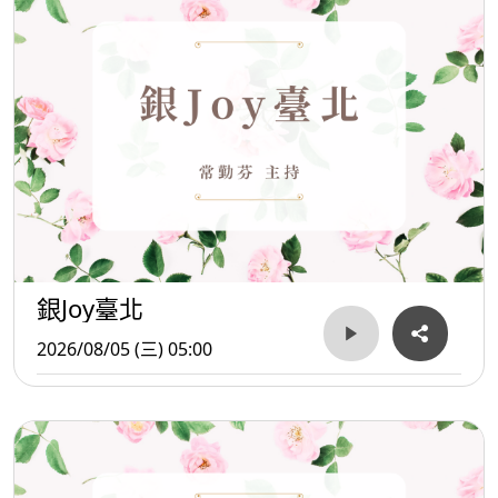
銀Joy臺北
2026/08/05 (三) 05:00