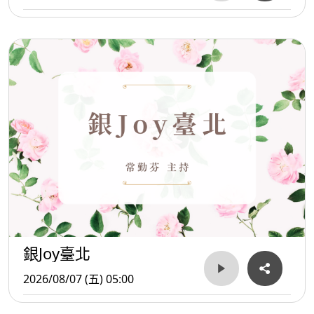
銀Joy臺北
2026/08/07 (五) 05:00