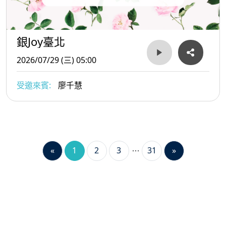
銀Joy臺北
2026/07/29 (三) 05:00
受邀來賓:
廖千慧
«
1
2
3
31
»