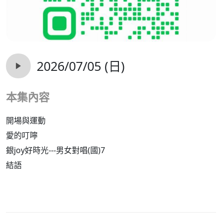
2026/07/05 (日)
本集內容
開場與運動
愛的叮嚀
銀joy好時光---男女對唱(國)7
結語