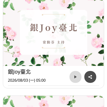
銀Joy臺北
2026/08/03 (一) 05:00