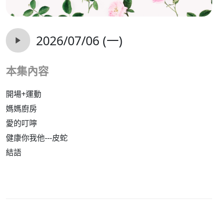
2026/07/06 (一)
本集內容
開場+運動
媽媽廚房
愛的叮嚀
健康你我他---皮蛇
結語